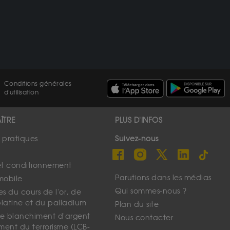
Conditions générales
d'utilisation
ÎTRE
PLUS D'INFOS
s pratiques
Suivez-nous
et conditionnement
Parutions dans les médias
mobile
Qui sommes-nous ?
s du cours de l'or, de
platine et du palladium
Plan du site
 le blanchiment d'argent
Nous contacter
ment du terrorisme (LCB-