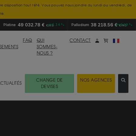
tre disposition tout l'été. Vous pouvez nous joindre du lundi au vendredi, de
té.
49 032.78 €
38 218.56 €
Platine
+1.14 %
Palladium
+0.39 %
€/KG
€/KG
Mon compte
monpanier
FAQ
QUI
CONTACT
SSEMENTS
SOMMES-
NOUS ?
CHANGE DE
NOS AGENCES
CTUALITÉS
DEVISES