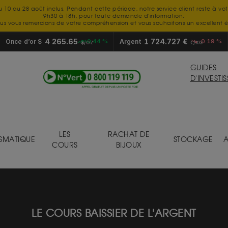
u 10 au 28 août inclus. Pendant cette période, notre service client reste à vo
9h30 à 18h, pour toute demande d'information.
us vous remercions de votre compréhension et vous souhaitons un excellent é
4 265.65
1 724.727 €
Once d’or $
+0.44 %
Argent
-0.19 %
$/OZ
€/KG
GUIDES
D'INVESTI
LES
RACHAT DE
SMATIQUE
STOCKAGE
A
COURS
BIJOUX
LE COURS BAISSIER DE L'ARGENT