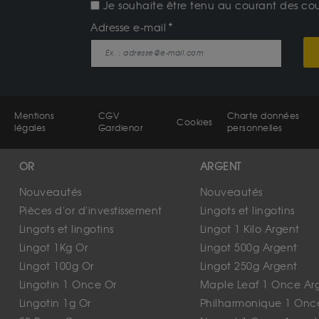
Je souhaite être tenu au courant des cours
Adresse e-mail
Mentions
CGV
Charte données
Cookies
légales
Gardienor
personnelles
OR
ARGENT
Nouveautés
Nouveautés
Pièces d'or d'investissement
Lingots et lingotins
Lingots et lingotins
Lingot 1 Kilo Argent
Lingot 1Kg Or
Lingot 500g Argent
Lingot 100g Or
Lingot 250g Argent
Lingotin 1 Once Or
Maple Leaf 1 Once Ar
Lingotin 1g Or
Philharmonique 1 Onc