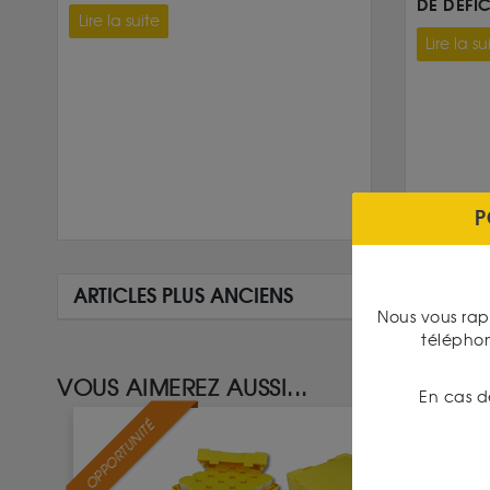
DE DÉFIC
Lire la suite
Lire la su
P
ARTICLES PLUS ANCIENS
Nous vous rap
télépho
VOUS AIMEREZ AUSSI...
En cas d
OPPORTUNITÉ