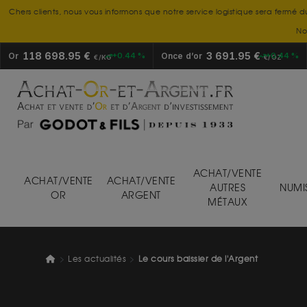
Chers clients, nous vous informons que notre service logistique sera fermé d
No
118 698.95 €
3 691.95 €
Or
+0.44 %
Once d’or
+0.44 %
€/KG
€/OZ
ACHAT/VENTE
ACHAT/VENTE
ACHAT/VENTE
AUTRES
NUMI
OR
ARGENT
MÉTAUX
Les actualités
Le cours baissier de l'Argent