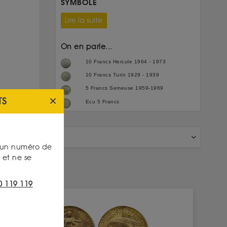
SYMBOLE
Lire la suite
On en parle...
10 Francs Hercule 1964 - 1973
10 Francs Turin 1929 - 1939
5 Francs Semeuse 1959-1969
TS
Ecu 5 Francs
s un numéro de
et ne se
0 119 119