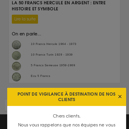
LA 50 FRANCS HERCULE EN ARGENT : ENTRE
HISTOIRE ET SYMBOLE
Lire la suite
On en parle...
10 Francs Hercule 1964 - 1973
10 Francs Turin 1929 - 1939
5 Francs Semeuse 1959-1969
Ecu 5 Francs
POINT DE VIGILANCE À DESTINATION DE NOS
CLIENTS
ARTICLES PLUS ANCIENS
Chers clients,
Nous vous rappelons que nos équipes ne vous