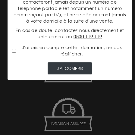
contacteront jamais depuis un numéro de
téléphone portable (et notamment un numéro
commençant par 07), et ne se déplaceront jamais
à votre domicile à la suite d'une vente.
PAIEMENT SECURISÉ
En cas de doute, contactez-nous directement et
uniquement au
0800 119 119
J'ai pris en compte cette information, ne pas
réafficher.
J'AI COMPRIS
TRANSPARENCE DES
PRIX
LIVRAISON ASSURÉE