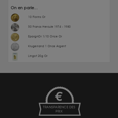
On en parle...
10 Florins Or
50 Francs Hercule 1974 - 1980
EpargnOr 1/10 Once Or
Krugerrand 1 Once Argent
Lingot 20g Or
TRANSPARENCE DES
PRIX