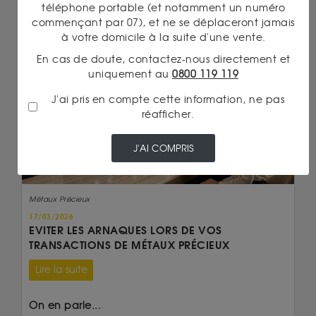
téléphone portable (et notamment un numéro
commençant par 07), et ne se déplaceront jamais
à votre domicile à la suite d'une vente.
En cas de doute, contactez-nous directement et
uniquement au
0800 119 119
J'ai pris en compte cette information, ne pas
réafficher.
J'AI COMPRIS
Métaux Précieux
17/03/2026
EVITER LES ARNAQUES LORS DE VOS
TRANSACTIONS DE MÉTAUX PRÉCIEUX
Lire la suite
On en parle...