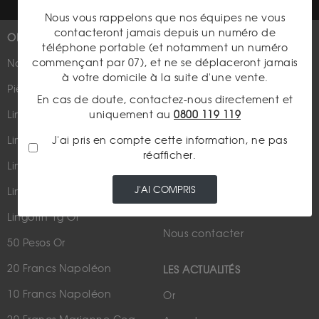
Nous vous rappelons que nos équipes ne vous
contacteront jamais depuis un numéro de
OR
PLUS D'INFOS
téléphone portable (et notamment un numéro
commençant par 07), et ne se déplaceront jamais
Nouveautés
Suivez-nous
à votre domicile à la suite d'une vente.
Pièces d'or d'investissement
En cas de doute, contactez-nous directement et
uniquement au
0800 119 119
Lingots et lingotins
J'ai pris en compte cette information, ne pas
Lingot 1Kg Or
réafficher.
Parutions dans les médias
Lingot 100g Or
Qui sommes-nous ?
J'AI COMPRIS
Lingotin 1 Once Or
Plan du site
Lingotin 1g Or
Nous contacter
50 Pesos Or
20 Francs Napoléon
LES ACTUALITÉS
10 Francs Napoléon
Or