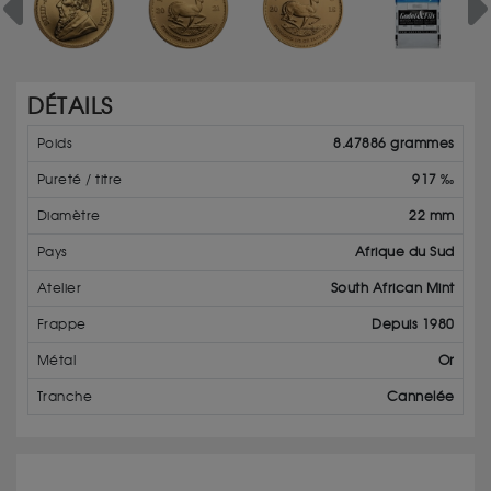
Previous
Ne
DÉTAILS
Poids
8.47886 grammes
Pureté / titre
917 ‰
Diamètre
22 mm
Pays
Afrique du Sud
Atelier
South African Mint
Frappe
Depuis 1980
Métal
Or
Tranche
Cannelée