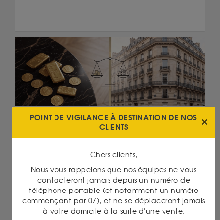
POINT DE VIGILANCE À DESTINATION DE NOS
Or
CLIENTS
10/06/2026
OR PHYSIQUE OU IMMOBILIER : QUELLE
DIVERSIFICATION ?
Chers clients,
Lire la suite
Nous vous rappelons que nos équipes ne vous
contacteront jamais depuis un numéro de
téléphone portable (et notamment un numéro
commençant par 07), et ne se déplaceront jamais
à votre domicile à la suite d'une vente.