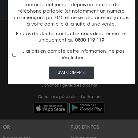
contacteront jamais depuis un numéro de
téléphone portable (et notamment un numéro
commençant par 07), et ne se déplaceront jamais
à votre domicile à la suite d'une vente.
Mentions légales
En cas de doute, contactez-nous directement et
uniquement au
0800 119 119
CGV Gardienor
J'ai pris en compte cette information, ne pas
Cookies
réafficher.
Charte données personnelles
J'AI COMPRIS
Conditions générales de vente
Conditions générales d'achat
Conditions générales d'utilisation
OR
PLUS D'INFOS