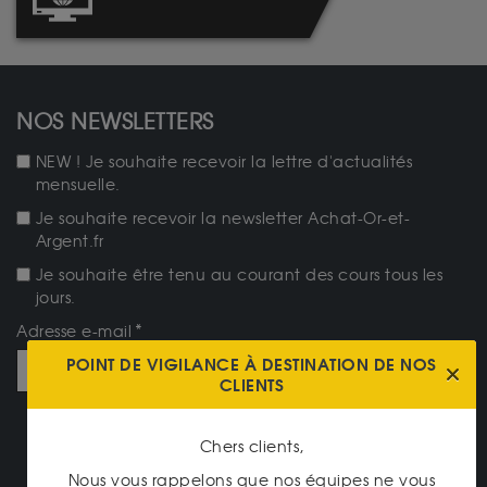
NOS NEWSLETTERS
NEW ! Je souhaite recevoir la lettre d'actualités
mensuelle.
Je souhaite recevoir la newsletter Achat-Or-et-
Argent.fr
Je souhaite être tenu au courant des cours tous les
jours.
Adresse e-mail
POINT DE VIGILANCE À DESTINATION DE NOS
CLIENTS
JE M'ABONNE
Chers clients,
Nous vous rappelons que nos équipes ne vous
NOTRE CATALOGUE