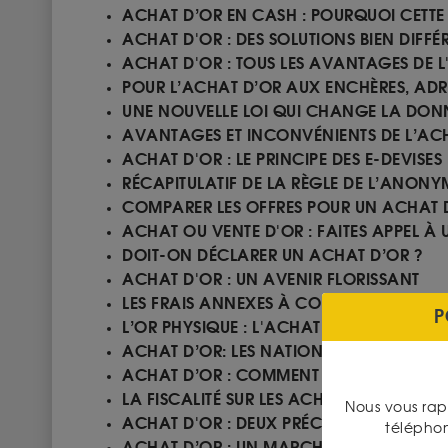
ACHAT D’OR EN CASH : POURQUOI CETTE 
ACHAT D'OR : DES SOLUTIONS BIEN DIFFÉ
ACHAT D'OR : TOUS LES AVANTAGES DE L
POUR L’ACHAT D’OR AUX ENCHÈRES, AD
UNE NOUVELLE LOI QUI CHANGE LA DONN
AVANTAGES ET INCONVÉNIENTS DE L’ACH
ACHAT D'OR : LE PRINCIPE DES E-DEVISES
RÉCAPITULATIF DE LA RÈGLE DE L’ANON
COMPARER LES OFFRES POUR UN ACHAT 
ACHAT OU VENTE D'OR : FAITES APPEL À 
DOIT-ON DÉCLARER UN ACHAT D’OR ?
ACHAT D'OR : UN AVENIR FLORISSANT
LES FRAIS ANNEXES À CONSIDÉRER LORS
P
L’OR PHYSIQUE : L'ACHAT LE PLUS COURA
ACHAT D’OR: LES NATIONS EN DEMANDE
ACHAT D’OR : COMMENT FAIRE UNE ESTI
LA FISCALITÉ SUR LES ACHATS D'OR, PIÈC
Nous vous rap
ACHAT D'OR : DEUX PRÉCAUTIONS VALEN
télépho
ACHAT D’OR : UN MARCHÉ PARTICULIER 