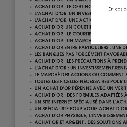
ACHAT D'OR : LE CERTIFICAT 100% OR
En cas d
L’ACHAT D’OR, UN INVESTISSEMENT SUR 
L’ACHAT D’OR, UNE ACTIVITÉ COMMERCI
ACHAT D'OR :UN COURTIER PLUS CHER 
ACHAT D'OR : LE COURTIER PLUS CHER 
ACHAT D’OR : UN MARCHÉ OUVERT AUX P
ACHAT D’OR ENTRE PARTICULIERS : UNE 
LES BANQUES PAS FORCÉMENT FAVORABL
ACHAT D’OR : LES PRÉCAUTIONS À PREND
L'ACHAT D’OR : UN INVESTISSEMENT RENT
LE MARCHÉ DES ACTIONS OU COMMENT AC
TOUTES LES FICELLES NÉCESSAIRES POUR
UN ACHAT D'OR PÉRENNE AVEC UN VÉRITA
ACHAT D'OR : DES FORMULES ADAPTÉES 
UN SITE INTERNET SPÉCIALISÉ DANS L'ACH
UN SPÉCIALISTE POUR VOTRE ACHAT D'O
ACHAT D'OR PHYSIQUE, L'INVESTISSEMEN
ACHAT OR ET ARGENT : DES SOLUTIONS 