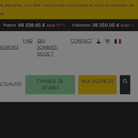
tre disposition tout l'été. Vous pouvez nous joindre du lundi au vendredi, de
té.
48 338.65 €
38 350.05 €
Platine
-0.06 %
Palladium
-0.10 %
€/KG
€/KG
Mon compte
monpanier
FAQ
QUI
CONTACT
SSEMENTS
SOMMES-
NOUS ?
CHANGE DE
NOS AGENCES
CTUALITÉS
DEVISES