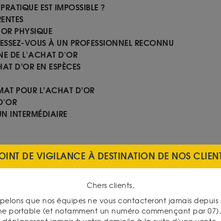
PRATIQUE EST IMPOSSIBLE ?
RENTES
'OR PHYSIQUE
RESSEZ-VOUS À UN PROFESSIONNEL RECONNU
E DE L'ACHAT D'OR
AT D’OR EN ESPÈCES
YMAT POUR L’ACHAT D’OR
D'OR
UN INTERMÉDIAIRE
 D'UN ACHAT D'OR
OINT DE VIGILANCE À DESTINATION DE NOS CLIEN
NT
MATION?
Chers clients,
ES ET LINGOTS
pelons que nos équipes ne vous contacteront jamais depui
T MIEUX QU'UNE
ne portable (et notamment un numéro commençant par 07), 
ET UN MARCHÉ PROFESSIONNEL