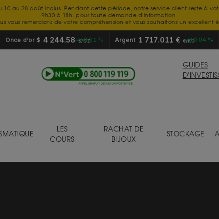
u 10 au 28 août inclus. Pendant cette période, notre service client reste à vo
9h30 à 18h, pour toute demande d'information.
us vous remercions de votre compréhension et vous souhaitons un excellent é
4 244.58
1 717.011 €
Once d’or $
+0.11 %
Argent
+0.04 %
$/OZ
€/KG
GUIDES
D'INVESTI
LES
RACHAT DE
SMATIQUE
STOCKAGE
A
COURS
BIJOUX