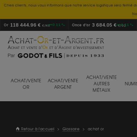
Chers clients, nous vous informons que notre service logistique sera fermé d
No
118 444.96 €
3 684.05 €
Or
+0.11 %
Once d’or
+0.11 %
€/KG
€/OZ
ACHAT/VENTE
ACHAT/VENTE
ACHAT/VENTE
AUTRES
NUMI
OR
ARGENT
MÉTAUX
Retour à l'accueil
>
Glossaire
>
achat or