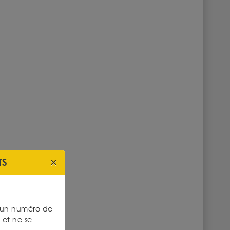
TS
s un numéro de
et ne se