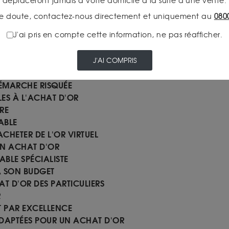
déplaceront jamais à votre domicile à la suite d'une vente.
e doute, contactez-nous directement et uniquement au
080
LE LONG TERME
J'ai pris en compte cette information, ne pas réafficher.
ALE QUI RAPPORTE
OU MOINS CHER QU’UNE BANQUE?
OU MOINS CHER QU’UNE BANQUE?
J'AI COMPRIS
ARTICULIERS
DÉMARCHE RISQUÉE
ES À L'ACHAT D'OR
RE
ABLE
HETER DE L'OR VIRTUEL
 UN ACHAT D'OR
BLE SPÉCIALISTE
À SON BUDGET
AT D'OR DES PARTICULIERS
R
T PAR EXCELLENCE
ADAPTÉES POUR UN ACHAT D'OR