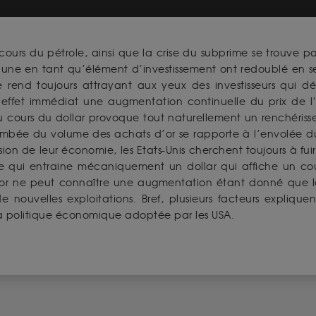
ours du pétrole, ainsi que la crise du subprime se trouve p
jaune en tant qu’élément d’investissement ont redoublé en se
rend toujours attrayant aux yeux des investisseurs qui désire
fet immédiat une augmentation continuelle du prix de l’
u cours du dollar provoque tout naturellement un renchériss
bée du volume des achats d’or se rapporte à l’envolée du p
sion de leur économie, les Etats-Unis cherchent toujours à fuir
ce qui entraine mécaniquement un dollar qui affiche un co
 d’or ne peut connaître une augmentation étant donné que l
e nouvelles exploitations. Bref, plusieurs facteurs expliq
la politique économique adoptée par les USA.