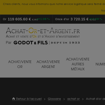
Chers clients, nous vous informons que notre service logistique sera fermé d
No
119 605.60 €
3 720.15 €
Or
+1.09 %
Once d’or
+1.09 %
€/KG
€/OZ
ACHAT/VENTE
ACHAT/VENTE
ACHAT/VENTE
AUTRES
NUMI
OR
ARGENT
MÉTAUX
Retour à l'accueil
>
Glossaire
>
achat or
>
Achat d'or d