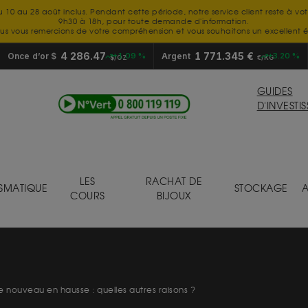
u 10 au 28 août inclus. Pendant cette période, notre service client reste à vo
9h30 à 18h, pour toute demande d'information.
us vous remercions de votre compréhension et vous souhaitons un excellent é
4 286.47
1 771.345 €
Once d’or $
+1.09 %
Argent
+3.20 %
$/OZ
€/KG
GUIDES
D'INVESTI
LES
RACHAT DE
SMATIQUE
STOCKAGE
A
COURS
BIJOUX
e nouveau en hausse : quelles autres raisons ?