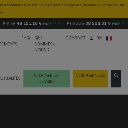
tre disposition tout l'été. Vous pouvez nous joindre du lundi au vendredi, de
té.
49 151.10 €
38 506.31 €
Platine
+1.62 %
Palladium
+0.31 %
€/KG
€/KG
Mon compte
monpanier
FAQ
QUI
CONTACT
SSEMENTS
SOMMES-
NOUS ?
CHANGE DE
NOS AGENCES
CTUALITÉS
DEVISES