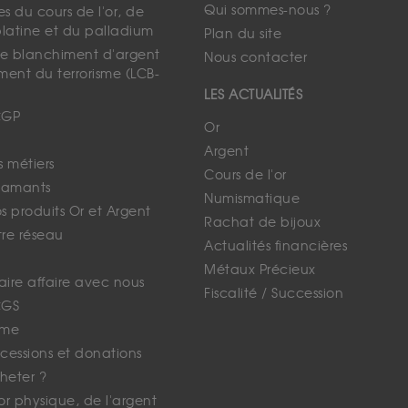
Qui sommes-nous ?
s du cours de l'or, de
platine et du palladium
Plan du site
 le blanchiment d'argent
Nous contacter
ment du terrorisme (LCB-
LES ACTUALITÉS
CGP
Or
Argent
s métiers
Cours de l'or
iamants
Numismatique
 produits Or et Argent
Rachat de bijoux
tre réseau
Actualités financières
Métaux Précieux
faire affaire avec nous
Fiscalité / Succession
CGS
ime
cessions et donations
eter ?
'or physique, de l'argent