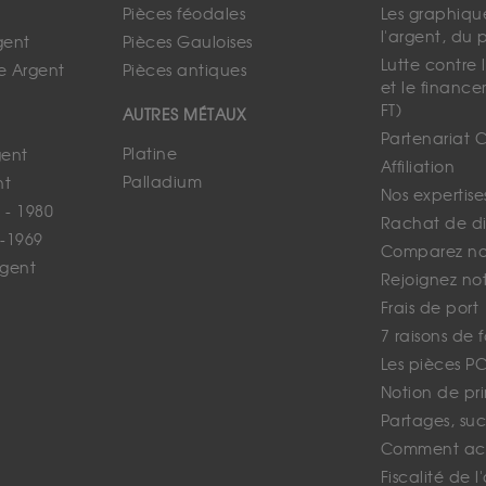
Pièces féodales
Les graphique
l'argent, du 
gent
Pièces Gauloises
Lutte contre
e Argent
Pièces antiques
et le finance
FT)
AUTRES MÉTAUX
Partenariat 
Platine
gent
Affiliation
Palladium
nt
Nos expertise
 - 1980
Rachat de d
-1969
Comparez nos
rgent
Rejoignez no
Frais de port
7 raisons de 
Les pièces P
Notion de pr
Partages, suc
Comment ach
Fiscalité de l