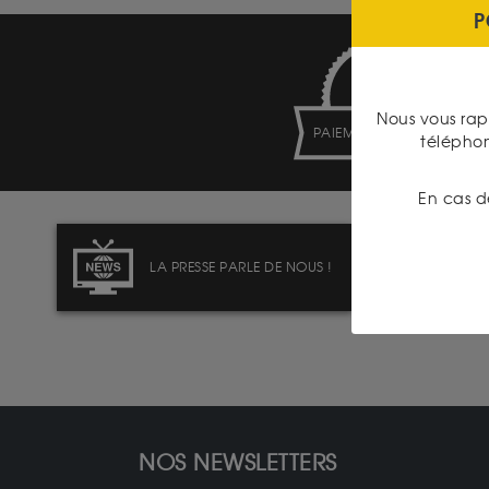
P
Nous vous rap
PAIEMENT SECURISÉ
télépho
En cas d
LA PRESSE PARLE DE NOUS !
NOS NEWSLETTERS