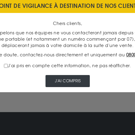
OINT DE VIGILANCE À DESTINATION DE NOS CLIEN
Chers clients,
pelons que nos équipes ne vous contacteront jamais depui
LIVRAISON ASSURÉE
ne portable (et notamment un numéro commençant par 07), 
déplaceront jamais à votre domicile à la suite d'une vente.
e doute, contactez-nous directement et uniquement au
080
J'ai pris en compte cette information, ne pas réafficher.
PRENEZ RENDEZ-VOUS DANS
L'UNE DE NOS AGENCES
J'AI COMPRIS