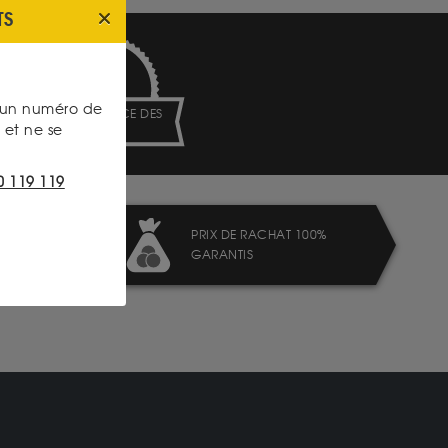
TS
s un numéro de
TRANSPARENCE DES
et ne se
PRIX
0 119 119
PRIX DE RACHAT 100%
GARANTIS