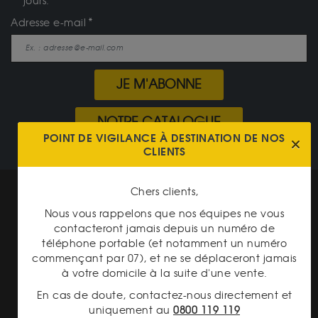
jours.
Adresse e-mail
JE M'ABONNE
NOTRE CATALOGUE
POINT DE VIGILANCE À DESTINATION DE NOS
CLIENTS
Mentions légales
Chers clients,
Nous vous rappelons que nos équipes ne vous
CGV Gardienor
contacteront jamais depuis un numéro de
Cookies
téléphone portable (et notamment un numéro
commençant par 07), et ne se déplaceront jamais
Charte données personnelles
à votre domicile à la suite d'une vente.
En cas de doute, contactez-nous directement et
Conditions générales de vente
uniquement au
0800 119 119