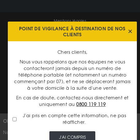
Mentions légales
POINT DE VIGILANCE À DESTINATION DE NOS
CGV Gardienor
CLIENTS
Cookies
Chers clients,
Charte données personnelles
Nous vous rappelons que nos équipes ne vous
Conditions générales de vente
contacteront jamais depuis un numéro de
téléphone portable (et notamment un numéro
Conditions générales d'achat
commençant par 07), et ne se déplaceront jamais
à votre domicile à la suite d'une vente.
Conditions générales d'utilisation
En cas de doute, contactez-nous directement et
uniquement au
0800 119 119
J'ai pris en compte cette information, ne pas
OR
PLUS D'INFOS
réafficher.
Nouveautés
Suivez-nous
J'AI COMPRIS