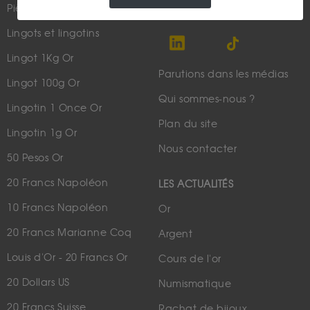
Pièces d'or d'investissement
Lingots et lingotins
Lingot 1Kg Or
Parutions dans les médias
Lingot 100g Or
Qui sommes-nous ?
Lingotin 1 Once Or
Plan du site
Lingotin 1g Or
Nous contacter
50 Pesos Or
20 Francs Napoléon
LES ACTUALITÉS
10 Francs Napoléon
Or
20 Francs Marianne Coq
Argent
Louis d'Or - 20 Francs Or
Cours de l'or
20 Dollars US
Numismatique
20 Francs Suisse
Rachat de bijoux