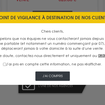
VOIR CE PRODUIT
OINT DE VIGILANCE À DESTINATION DE NOS CLIEN
Chers clients,
pelons que nos équipes ne vous contacteront jamais depui
ne portable (et notamment un numéro commençant par 07), 
déplaceront jamais à votre domicile à la suite d'une vente.
PAIEMENT SECURISÉ
e doute, contactez-nous directement et uniquement au
080
J'ai pris en compte cette information, ne pas réafficher.
J'AI COMPRIS
PRENEZ RENDEZ-VOUS DANS
L'UNE DE NOS AGENCES