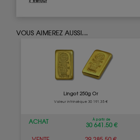
< Retour
VOUS AIMEREZ AUSSI...
Lingot 250g Or
Valeur intrinsèque 30 191.35 €
À partir de
ACHAT
30 641.50 €
VENTE
29 285.50 €