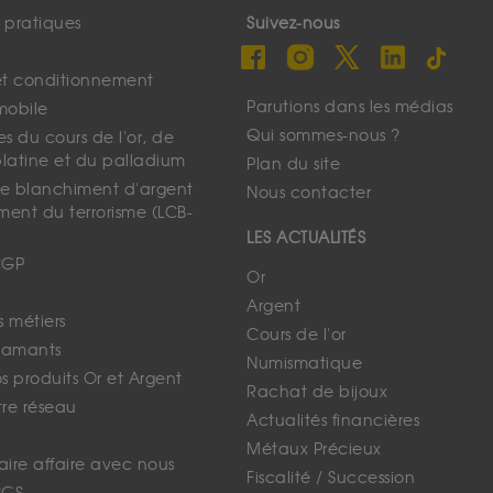
s pratiques
Suivez-nous
et conditionnement
Parutions dans les médias
mobile
Qui sommes-nous ?
s du cours de l'or, de
platine et du palladium
Plan du site
 le blanchiment d'argent
Nous contacter
ment du terrorisme (LCB-
LES ACTUALITÉS
CGP
Or
Argent
s métiers
Cours de l'or
iamants
Numismatique
 produits Or et Argent
Rachat de bijoux
tre réseau
Actualités financières
Métaux Précieux
faire affaire avec nous
Fiscalité / Succession