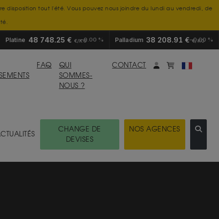
tre disposition tout l'été. Vous pouvez nous joindre du lundi au vendredi, de
té.
48 748.25 €
38 208.91 €
Platine
0.00 %
Palladium
0.00 %
€/KG
€/KG
Mon compte
monpanier
FAQ
QUI
CONTACT
SSEMENTS
SOMMES-
NOUS ?
CHANGE DE
NOS AGENCES
CTUALITÉS
DEVISES