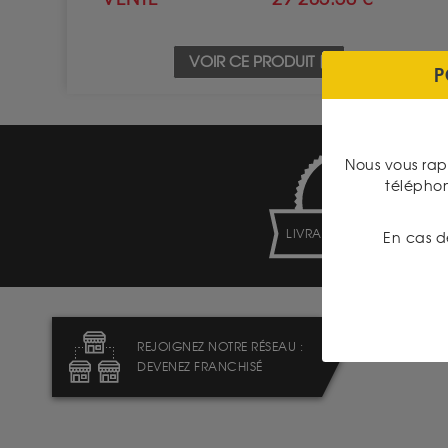
VOIR CE PRODUIT
P
Nous vous rap
télépho
LIVRAISON ASSURÉE
En cas d
REJOIGNEZ NOTRE RÉSEAU :
DEVENEZ FRANCHISÉ