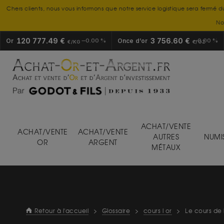
Chers clients, nous vous informons que notre service logistique sera fermé d
No
120 777.49 €
3 756.60 €
Or
0.00 %
Once d’or
0.00 %
€/KG
€/OZ
ACHAT/VENTE
ACHAT/VENTE
ACHAT/VENTE
AUTRES
NUMI
OR
ARGENT
MÉTAUX
Retour à l'accueil
>
Glossaire
>
cours l or
>
Le cours de l