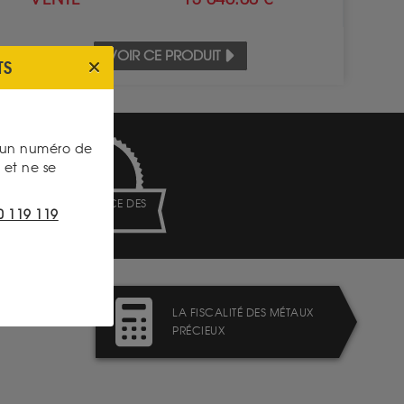
VOIR CE PRODUIT
TS
s un numéro de
et ne se
TRANSPARENCE DES
0 119 119
PRIX
LA FISCALITÉ DES MÉTAUX
PRÉCIEUX