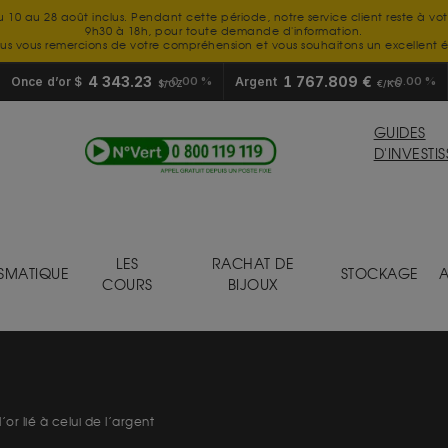
u 10 au 28 août inclus. Pendant cette période, notre service client reste à vo
9h30 à 18h, pour toute demande d'information.
us vous remercions de votre compréhension et vous souhaitons un excellent é
4 343.23
1 767.809 €
Once d’or $
0.00 %
Argent
0.00 %
$/OZ
€/KG
GUIDES
D'INVESTI
LES
RACHAT DE
SMATIQUE
STOCKAGE
A
COURS
BIJOUX
’or lié à celui de l’argent