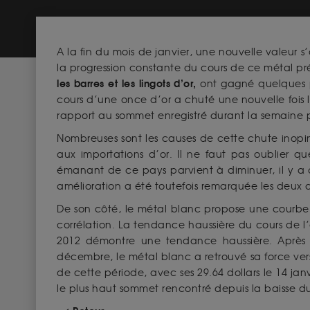
A la fin du mois de janvier, une nouvelle valeur s
la progression constante du cours de ce métal préci
les barres et les lingots d’or,
ont gagné quelques po
cours d’une once d’or a chuté une nouvelle fois l
rapport au sommet enregistré durant la semaine p
Nombreuses sont les causes de cette chute inopiné
aux importations d’or. Il ne faut pas oublier
émanant de ce pays parvient à diminuer, il y a de
amélioration a été toutefois remarquée les deux de
De son côté, le métal blanc propose une courbe d’
corrélation. La tendance haussière du cours de l
2012 démontre une tendance haussière. Après a
décembre, le métal blanc a retrouvé sa force vers
de cette période, avec ses 29.64 dollars le 14 janvi
le plus haut sommet rencontré depuis la baisse 