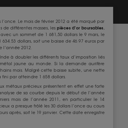
rs l’once. Le mois de février 2012 a été marqué par
pièces d’or boursables
ns de différentes masses, les
,
avec un sommet de 1 681,50 dollars le 9 mars, le
634.53 dollars, soit une baisse de 46.97 euros par
e l’année 2012.
de à doubler les différents taux d’imposition liés
e métal jaune au monde. Si la demande aurifère
chains mois. Malgré cette baisse subite, une nette
ini par atteindre 1 658 dollars.
deux métaux précieux présentent en effet une forte
L’analyse de sa courbe depuis le début de l’année
ers mois de l’année 2011, en particulier le 14
eux a presque frôlé les 30 dollars l’once au cours
ours après, soit le 19 janvier. Cette date enregistre