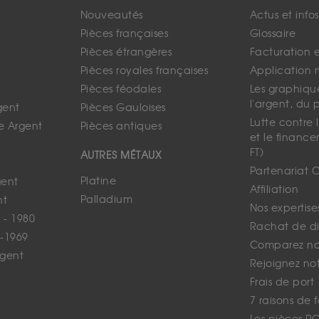
Nouveautés
Actus et info
Pièces françaises
Glossaire
Pièces étrangères
Facturation 
Pièces royales françaises
Application 
Pièces féodales
Les graphique
l'argent, du 
gent
Pièces Gauloises
Lutte contre
e Argent
Pièces antiques
et le finance
FT)
AUTRES MÉTAUX
Partenariat 
Platine
gent
Affiliation
Palladium
nt
Nos expertise
 - 1980
Rachat de d
-1969
Comparez nos
rgent
Rejoignez no
Frais de port
7 raisons de 