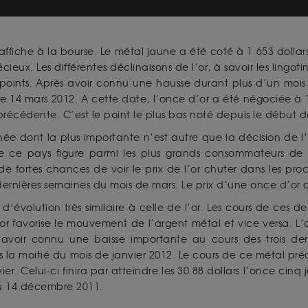
’affiche à la bourse. Le métal jaune a été coté à 1 653 dolla
eux. Les différentes déclinaisons de l’or, à savoir les lingoti
ints. Après avoir connu une hausse durant plus d’un mois 
e 14 mars 2012. A cette date, l’once d’or a été négociée à 1 
récédente. C’est le point le plus bas noté depuis le début d
e dont la plus importante n’est autre que la décision de l’In
 que ce pays figure parmi les plus grands consommateurs d
 fortes chances de voir le prix de l’or chuter dans les pro
rnières semaines du mois de mars. Le prix d’une once d’or a f
évolution très similaire à celle de l’or. Les cours de ces 
’or favorise le mouvement de l’argent métal et vice versa. 
voir connu une baisse importante au cours des trois derni
 la moitié du mois de janvier 2012. Le cours de ce métal préci
er. Celui-ci finira par atteindre les 30.88 dollars l’once cinq j
du 14 décembre 2011.