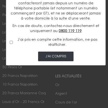
contacteront jamais depuis un numéro de
Nouveautés
Suivez-nous
téléphone portable (et notamment un numéro
commençant par 07), et ne se déplaceront jamais
Pièces d'or d'investissement
à votre domicile à la suite d'une vente.
Lingots et lingotins
En cas de doute, contactez-nous directement et
uniquement au
0800 119 119
Lingot 1Kg Or
Parutions dans les médias
J'ai pris en compte cette information, ne pas
Lingot 100g Or
réafficher.
Qui sommes-nous ?
Lingotin 1 Once Or
Plan du site
J'AI COMPRIS
Lingotin 1g Or
Nous contacter
50 Pesos Or
20 Francs Napoléon
LES ACTUALITÉS
10 Francs Napoléon
Or
20 Francs Marianne Coq
Argent
Louis d'Or - 20 Francs Or
Cours de l'or