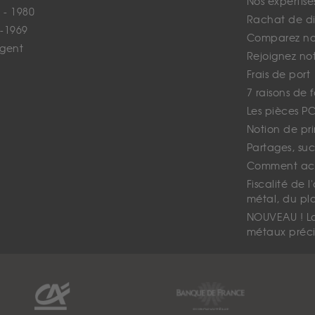
Nos expertise
 - 1980
Rachat de d
-1969
Comparez nos
rgent
Rejoignez no
Frais de port
7 raisons de 
Les pièces P
Notion de pr
Partages, suc
Comment ach
Fiscalité de l
métal, du pl
NOUVEAU ! La 
métaux préci