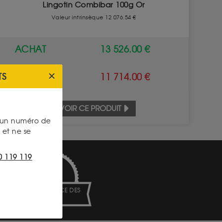
Lingotin Combibar 100g Or
Valeur intrinsèque 12 076.54 €
ACHAT
13 526.00 €
TS
VENTE
11 714.00 €
VOIR CE PRODUIT
s un numéro de
et ne se
0 119 119
TRANSPARENCE DES
PRIX