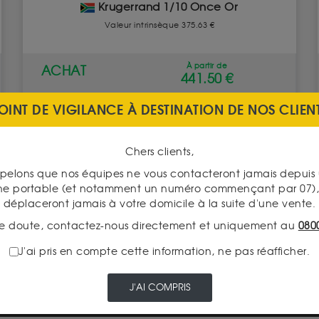
Krugerrand 1/10 Once Or
Valeur intrinsèque 375.63 €
À partir de
ACHAT
441.50 €
OINT DE VIGILANCE À DESTINATION DE NOS CLIEN
VENTE
360.50 €
Chers clients,
VOIR CE PRODUIT
pelons que nos équipes ne vous contacteront jamais depui
ne portable (et notamment un numéro commençant par 07), 
déplaceront jamais à votre domicile à la suite d'une vente.
e doute, contactez-nous directement et uniquement au
080
J'ai pris en compte cette information, ne pas réafficher.
PAIEMENT SECURISÉ
J'AI COMPRIS