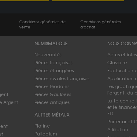
Conditions générales de
Conditions générales
vente
d'achat
NUMISMATIQUE
NOUS CONNA
Nouveautés
Actus et info
Pièces françaises
Glossaire
Pièces étrangères
Facturation 
Pièces royales françaises
Application 
Pièces féodales
Les graphique
l'argent, du 
gent
Pièces Gauloises
Lutte contre
e Argent
Pièces antiques
et le finance
FT)
AUTRES MÉTAUX
Partenariat 
Platine
gent
Affiliation
Palladium
nt