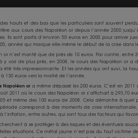
des hauts et des bas que les particuliers sont souvent perd
réfère aux cours des Napoléon or depuis l’année 2000 jusqu’
. Ils sont partis d’environ 50 euros en 2000 pour arriver ju
2005, année qui marque elle-même le début de la crise dans 
on or n’est monté que de près de 10 euros. Par contre, entre 2
y voir de plus près, en 2008, le cours des Napoléon or a déj
été très impressionnante. Et les années qui ont suivi, la haus
à 130 euros vers la moitié de l’année.
s Napoléon or
a même dépassé les 200 euros. C’est en 2011 q
août 2011 où le cours des Napoléon or s’affichait à 293,70 
 2005 et même des 100 euros de 2008. Cela démontre à quel 
période correspond à des moments de crise internationale,
l’inflation, entre autres, qui sont tous des facteurs qui favoris
herchent à se protéger à des risques et des éventuels soucis 
lles situations. Ce métal jaune n’est pas du tout victime de