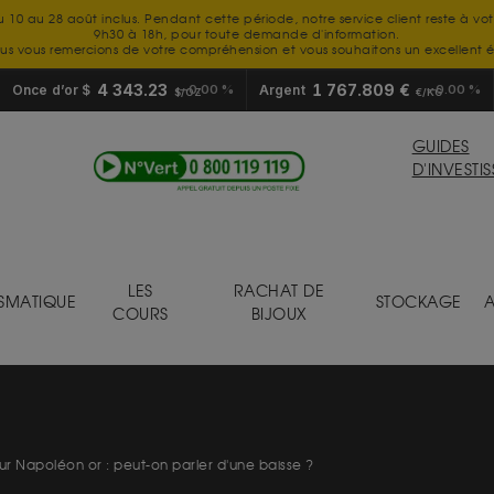
u 10 au 28 août inclus. Pendant cette période, notre service client reste à vo
9h30 à 18h, pour toute demande d'information.
us vous remercions de votre compréhension et vous souhaitons un excellent é
4 343.23
1 767.809 €
Once d’or $
0.00 %
Argent
0.00 %
$/OZ
€/KG
GUIDES
D'INVESTI
LES
RACHAT DE
SMATIQUE
STOCKAGE
A
COURS
BIJOUX
r Napoléon or : peut-on parler d'une baisse ?