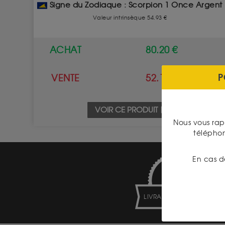
Signe du Zodiaque : Scorpion 1 Once Argent
Valeur intrinsèque 54.93 €
ACHAT
80.20 €
P
VENTE
52.10 €
VOIR CE PRODUIT
Nous vous rap
télépho
En cas d
LIVRAISON ASSURÉE