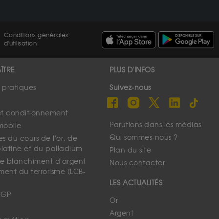
Conditions générales
d'utilisation
ÎTRE
PLUS D'INFOS
s pratiques
Suivez-nous
et conditionnement
Parutions dans les médias
mobile
Qui sommes-nous ?
s du cours de l'or, de
platine et du palladium
Plan du site
 le blanchiment d'argent
Nous contacter
ment du terrorisme (LCB-
LES ACTUALITÉS
CGP
Or
Argent