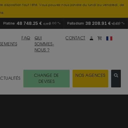
tre disposition tout l'été. Vous pouvez nous joindre du lundi au vendredi, de
té.
48 748.25 €
38 208.91 €
Platine
0.00 %
Palladium
0.00 %
€/KG
€/KG
Mon compte
monpanier
FAQ
QUI
CONTACT
SSEMENTS
SOMMES-
NOUS ?
CHANGE DE
NOS AGENCES
CTUALITÉS
DEVISES