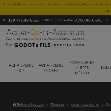
Chers clients, nous vous informons que notre service logistique sera fermé d
No
120 777.49 €
3 756.60 €
Or
0.00 %
Once d’or
0.00 %
€/KG
€/OZ
ACHAT/VENTE
ACHAT/VENTE
ACHAT/VENTE
AUTRES
NUMI
OR
ARGENT
MÉTAUX
Retour à l'accueil
>
Glossaire
>
cours napoléon or
>
Cou