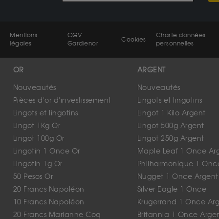
Mentions
CGV
Charte données
Cookies
légales
Gardienor
personnelles
OR
ARGENT
Nouveautés
Nouveautés
Pièces d'or d'investissement
Lingots et lingotins
Lingots et lingotins
Lingot 1 Kilo Argent
Lingot 1Kg Or
Lingot 500g Argent
Lingot 100g Or
Lingot 250g Argent
Lingotin 1 Once Or
Maple Leaf 1 Once Ar
Lingotin 1g Or
Philharmonique 1 Onc
50 Pesos Or
Nugget 1 Once Argent
20 Francs Napoléon
Silver Eagle 1 Once
10 Francs Napoléon
Krugerrand 1 Once Ar
20 Francs Marianne Coq
Britannia 1 Once Arge