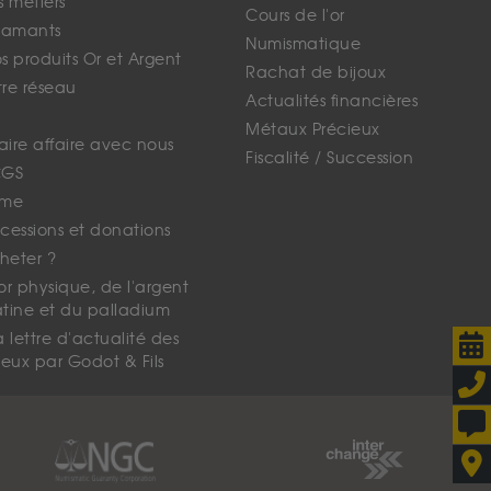
s métiers
Cours de l'or
iamants
Numismatique
 produits Or et Argent
Rachat de bijoux
tre réseau
Actualités financières
Métaux Précieux
faire affaire avec nous
Fiscalité / Succession
CGS
ime
cessions et donations
eter ?
'or physique, de l'argent
atine et du palladium
lettre d'actualité des
eux par Godot & Fils