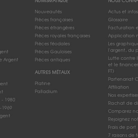
NUMISMATIQUE
NOUS CONNA
Nouveautés
Actus et info
Pièces françaises
Glossaire
Pièces étrangères
Facturation 
Pièces royales françaises
Application 
Pièces féodales
Les graphique
l'argent, du 
gent
Pièces Gauloises
Lutte contre
e Argent
Pièces antiques
et le finance
FT)
AUTRES MÉTAUX
Partenariat 
Platine
gent
Affiliation
Palladium
nt
Nos expertise
 - 1980
Rachat de d
-1969
Comparez nos
rgent
Rejoignez no
Frais de port
7 raisons de 