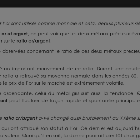
et l’or sont utilisés comme monnaie et cela, depuis plusieurs siè
 or et argent
, on peut voir que les deux métaux précieux év
r sur le
ratio or/argent
.
 observées concernant le ratio de ces deux métaux précieu
sté un important mouvement de ce ratio. Durant une courte 
ratio a retrouvé sa moyenne normale dans les années 60. Da
e prix de l’or sur le marché est extrêmement volatile.
scendante, celui du métal gris suit aussi la tendance. Quand
gent
peut fluctuer de façon rapide et spontanée principalem
le
ratio or/argent
a-t-il changé aussi brutalement au XXème s
 qui ont attribué son statut à l’or. Ce dernier est aujourd
 valeur. Quoi qu’il en soit, la donne pourrait bientôt changer