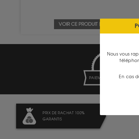
VOIR CE PRODUIT
P
Nous vous rap
télépho
En cas d
PAIEMENT SECURISÉ
PRIX DE RACHAT 100%
GARANTIS