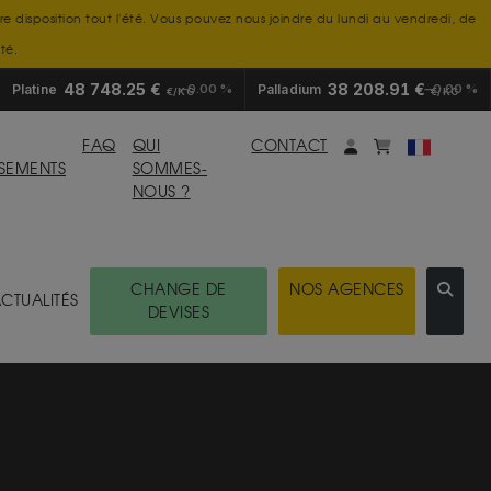
tre disposition tout l'été. Vous pouvez nous joindre du lundi au vendredi, de
té.
48 748.25 €
38 208.91 €
Platine
0.00 %
Palladium
0.00 %
€/KG
€/KG
Mon compte
monpanier
FAQ
QUI
CONTACT
SSEMENTS
SOMMES-
NOUS ?
CHANGE DE
NOS AGENCES
CTUALITÉS
DEVISES