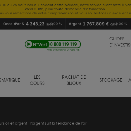
u 10 au 28 août inclus. Pendant cette période, notre service client reste à vo
9h30 à 18h, pour toute demande d'information.
us vous remercions de votre compréhension et vous souhaitons un excellent é
4 343.23
1 767.809 €
Once d’or $
0.00 %
Argent
0.00 %
$/OZ
€/KG
GUIDES
D'INVESTI
LES
RACHAT DE
SMATIQUE
STOCKAGE
A
COURS
BIJOUX
rs or et argent : l'argent suit la tendance de l'or