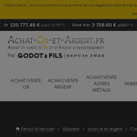
Chers clients, nous vous informons que notre service logistique sera fermé d
No
120 777.49 €
3 756.60 €
Or
0.00 %
Once d’or
0.00 %
€/KG
€/OZ
ACHAT/VENTE
ACHAT/VENTE
ACHAT/VENTE
AUTRES
NUMI
OR
ARGENT
MÉTAUX
Retour à l'accueil
>
Glossaire
>
cours or et argent
>
Cou