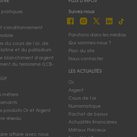
ÎTRE
PLUS D'INFOS
s pratiques
Suivez-nous
et conditionnement
Parutions dans les médias
mobile
Qui sommes-nous ?
s du cours de l'or, de
platine et du palladium
Plan du site
 le blanchiment d'argent
Nous contacter
ment du terrorisme (LCB-
LES ACTUALITÉS
CGP
Or
Argent
s métiers
Cours de l'or
iamants
Numismatique
 produits Or et Argent
Rachat de bijoux
tre réseau
Actualités financières
Métaux Précieux
faire affaire avec nous