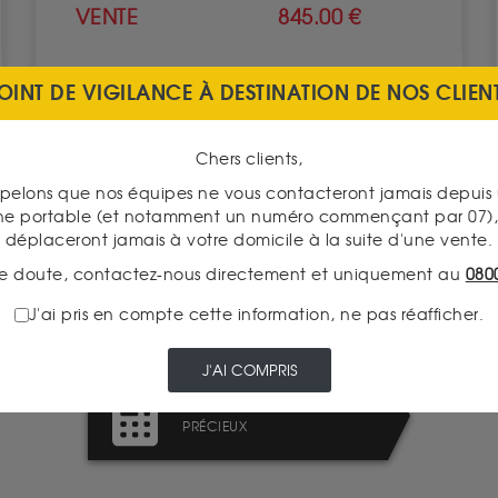
VENTE
845.00 €
VOIR CE PRODUIT
OINT DE VIGILANCE À DESTINATION DE NOS CLIEN
Chers clients,
pelons que nos équipes ne vous contacteront jamais depui
ne portable (et notamment un numéro commençant par 07), 
déplaceront jamais à votre domicile à la suite d'une vente.
TRANSPARENCE DES
e doute, contactez-nous directement et uniquement au
080
PRIX
J'ai pris en compte cette information, ne pas réafficher.
J'AI COMPRIS
LA FISCALITÉ DES MÉTAUX
PRÉCIEUX