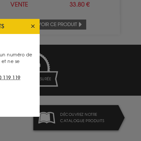
VENTE
33.80 €
VOIR CE PRODUIT
TS
s un numéro de
et ne se
0 119 119
LIVRAISON ASSURÉE
DÉCOUVREZ NOTRE
CATALOGUE PRODUITS