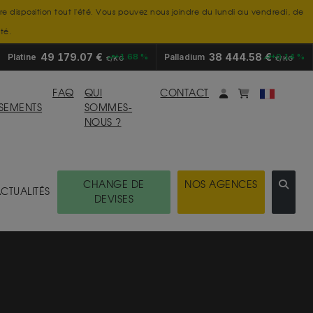
tre disposition tout l'été. Vous pouvez nous joindre du lundi au vendredi, de
té.
49 179.07 €
38 444.58 €
Platine
+1.68 %
Palladium
+0.14 %
€/KG
€/KG
Mon compte
monpanier
FAQ
QUI
CONTACT
SSEMENTS
SOMMES-
NOUS ?
CHANGE DE
NOS AGENCES
CTUALITÉS
DEVISES