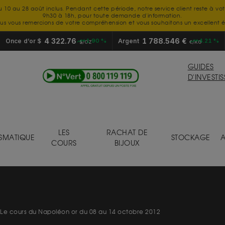
u 10 au 28 août inclus. Pendant cette période, notre service client reste à vo
9h30 à 18h, pour toute demande d'information.
us vous remercions de votre compréhension et vous souhaitons un excellent é
4 322.76
1 788.546 €
Once d’or $
+1.90 %
Argent
+4.21 %
$/OZ
€/KG
GUIDES
D'INVESTI
LES
RACHAT DE
SMATIQUE
STOCKAGE
A
COURS
BIJOUX
Le cours du Napoléon or du 08 au 14 octobre 2012