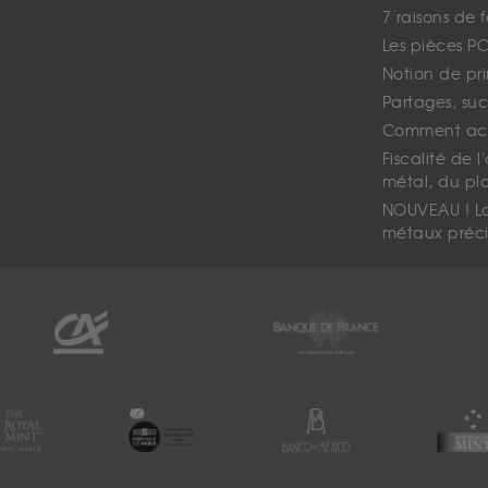
7 raisons de 
Les pièces P
Notion de pr
Partages, suc
Comment ach
Fiscalité de l
métal, du pl
NOUVEAU ! La 
métaux préci