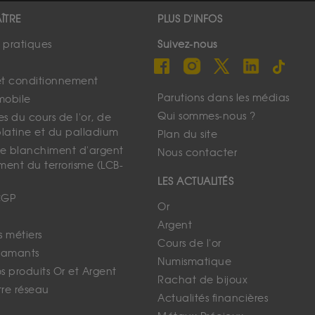
ÎTRE
PLUS D'INFOS
s pratiques
Suivez-nous
et conditionnement
Parutions dans les médias
mobile
Qui sommes-nous ?
s du cours de l'or, de
platine et du palladium
Plan du site
 le blanchiment d'argent
Nous contacter
ment du terrorisme (LCB-
LES ACTUALITÉS
CGP
Or
Argent
s métiers
Cours de l'or
iamants
Numismatique
 produits Or et Argent
Rachat de bijoux
tre réseau
Actualités financières