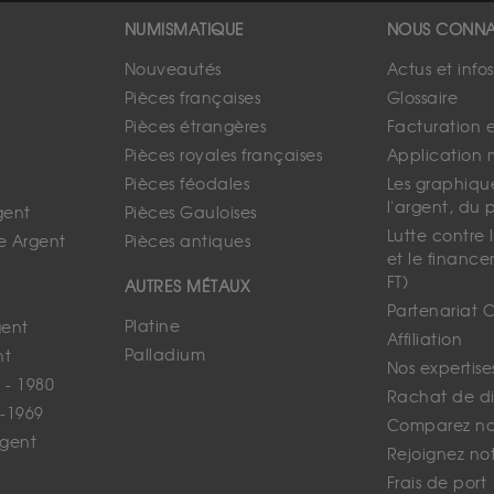
NUMISMATIQUE
NOUS CONNA
Nouveautés
Actus et info
Pièces françaises
Glossaire
Pièces étrangères
Facturation 
Pièces royales françaises
Application 
Pièces féodales
Les graphique
l'argent, du 
gent
Pièces Gauloises
Lutte contre
e Argent
Pièces antiques
et le finance
FT)
AUTRES MÉTAUX
Partenariat 
Platine
gent
Affiliation
Palladium
nt
Nos expertise
 - 1980
Rachat de d
-1969
Comparez nos
rgent
Rejoignez no
Frais de port