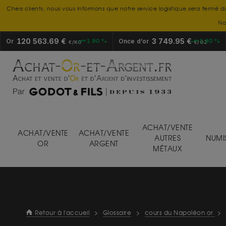
Chers clients, nous vous informons que notre service logistique sera fermé d
No
120 563.69 €
3 749.95 €
Or
+1.90 %
Once d’or
+1.90 %
€/KG
€/OZ
ACHAT/VENTE
ACHAT/VENTE
ACHAT/VENTE
AUTRES
NUMI
OR
ARGENT
MÉTAUX
Retour à l'accueil
>
Glossaire
>
cours du Napoléon or
>