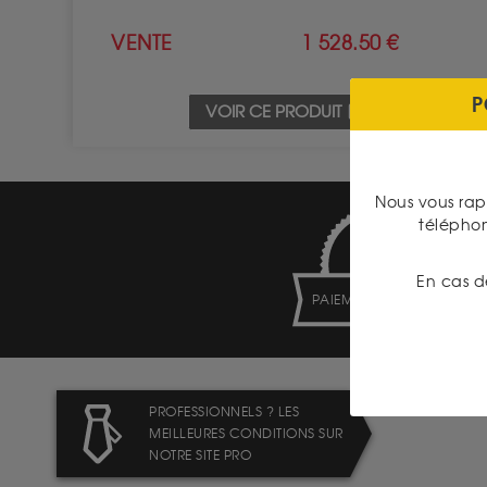
VENTE
1 528.50 €
P
VOIR CE PRODUIT
Nous vous rap
télépho
En cas d
PAIEMENT SECURISÉ
PROFESSIONNELS ? LES
MEILLEURES CONDITIONS SUR
NOTRE SITE PRO