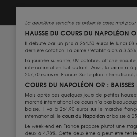
La deuxième semaine se présente assez mal pour
HAUSSE DU COURS DU NAPOLÉON OR
Il débute par un prix à 264,50 euros le lundi 08
dernière cotation. La prime s’établit alors à 3,55
La journée suivante, 09 octobre, affiche ensuit
international en fait autant. Aussi, la prime a 
267,70 euros en France. Sur le plan international, 
COURS DU NAPOLÉON OR : BAISSES 
Mais après ces quelques jours de petites hausse
marché international ce cours n’a pas beaucoup 
baisse. Il va à 264,90 euros sur le marché fran
international, le
cours du Napoléon or
baisse à 25
Le week-end en France propose plutôt une stagna
deux à 4,78%. Cette deuxième a peut-être tenté