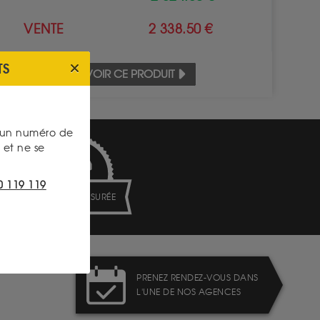
VENTE
2 338.50 €
TS
VOIR CE PRODUIT
s un numéro de
et ne se
0 119 119
LIVRAISON ASSURÉE
PRENEZ RENDEZ-VOUS DANS
L'UNE DE NOS AGENCES