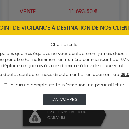
VENTE
11 693.50 €
OINT DE VIGILANCE À DESTINATION DE NOS CLIEN
VOIR CE PRODUIT
Chers clients,
pelons que nos équipes ne vous contacteront jamais depui
ne portable (et notamment un numéro commençant par 07), 
déplaceront jamais à votre domicile à la suite d'une vente.
e doute, contactez-nous directement et uniquement au
080
TRANSPARENCE DES
PRIX
J'ai pris en compte cette information, ne pas réafficher.
J'AI COMPRIS
PRIX DE RACHAT 100%
GARANTIS