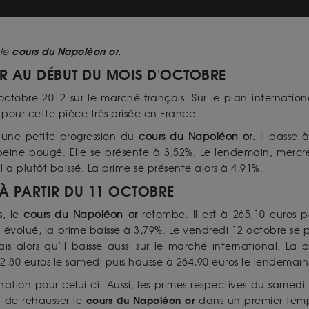
cours du Napoléon or.
 le
 AU DÉBUT DU MOIS D'OCTOBRE
 octobre 2012 sur le marché français. Sur le plan internati
% pour cette pièce très prisée en France.
e une petite progression du
cours du Napoléon or.
Il passe 
à peine bougé. Elle se présente à 3,52%. Le lendemain, mercr
il a plutôt baissé. La prime se présente alors à 4,91%.
À PARTIR DU 11 OCTOBRE
s, le
cours du Napoléon or
retombe. Il est à 265,10 euros 
évolué, la prime baisse à 3,79%. Le vendredi 12 octobre se
çais alors qu’il baisse aussi sur le marché international. 
2,80 euros le samedi puis hausse à 264,90 euros le lendemain
tion pour celui-ci. Aussi, les primes respectives du samedi
cours du Napoléon or
 de rehausser le
dans un premier temps