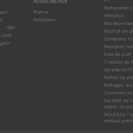
FT)
AUTRES MÉTAUX
Partenariat 
Platine
gent
Affiliation
Palladium
nt
Nos expertise
 - 1980
Rachat de d
-1969
Comparez nos
rgent
Rejoignez no
Frais de port
7 raisons de 
Les pièces P
Notion de pr
Partages, suc
Comment ach
Fiscalité de l
métal, du pl
NOUVEAU ! La 
métaux préci