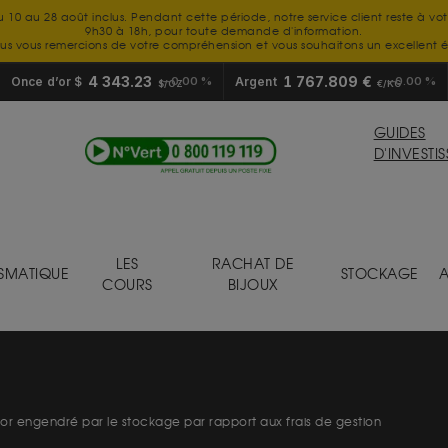
u 10 au 28 août inclus. Pendant cette période, notre service client reste à vo
9h30 à 18h, pour toute demande d'information.
us vous remercions de votre compréhension et vous souhaitons un excellent é
4 343.23
1 767.809 €
Once d’or $
0.00 %
Argent
0.00 %
$/OZ
€/KG
GUIDES
D'INVESTI
LES
RACHAT DE
SMATIQUE
STOCKAGE
A
COURS
BIJOUX
’or engendré par le stockage par rapport aux frais de gestion