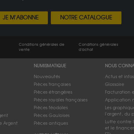
JE M'ABONNE
NOTRE CATALOGUE
Conditions générales de
Conditions générales
vente
d'achat
NUMISMATIQUE
NOUS CONNA
Nouveautés
Actus et info
Pièces françaises
Glossaire
Pièces étrangères
Facturation 
Pièces royales françaises
Application 
Pièces féodales
Les graphique
l'argent, du 
gent
Pièces Gauloises
Lutte contre
e Argent
Pièces antiques
et le finance