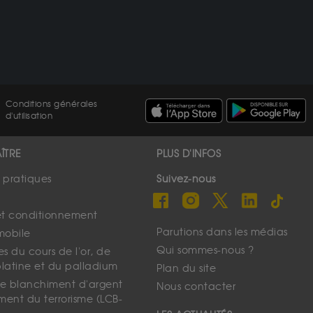
Conditions générales
d'utilisation
ÎTRE
PLUS D'INFOS
s pratiques
Suivez-nous
et conditionnement
Parutions dans les médias
mobile
Qui sommes-nous ?
s du cours de l'or, de
platine et du palladium
Plan du site
 le blanchiment d'argent
Nous contacter
ment du terrorisme (LCB-