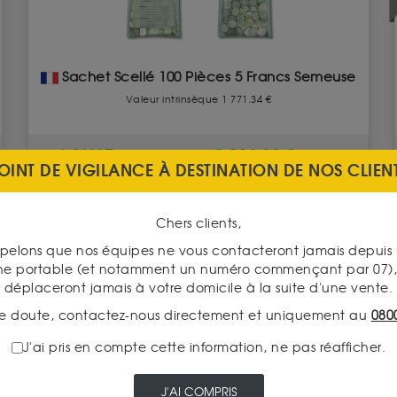
Sachet Scellé 100 Pièces 5 Francs Semeuse
Valeur intrinsèque 1 771.34 €
ACHAT
2 116.80 €
OINT DE VIGILANCE À DESTINATION DE NOS CLIEN
Chers clients,
pelons que nos équipes ne vous contacteront jamais depui
VOIR CE PRODUIT
ne portable (et notamment un numéro commençant par 07), 
déplaceront jamais à votre domicile à la suite d'une vente.
e doute, contactez-nous directement et uniquement au
080
J'ai pris en compte cette information, ne pas réafficher.
J'AI COMPRIS