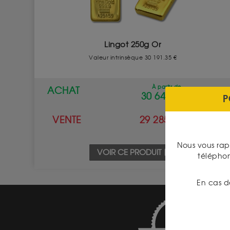
Lingot 250g Or
Valeur intrinsèque 30 191.35 €
À partir de
ACHAT
30 641.50 €
P
VENTE
29 285.50 €
Nous vous rap
VOIR CE PRODUIT
télépho
En cas d