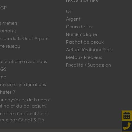
LES ACTUALITÉS
CGP
Or
Argent
s métiers
Cours de l'or
iamants
Numismatique
 produits Or et Argent
Rachat de bijoux
tre réseau
Actualités financières
Métaux Précieux
faire affaire avec nous
Fiscalité / Succession
CGS
ime
cessions et donations
eter ?
'or physique, de l'argent
atine et du palladium
lettre d'actualité des
eux par Godot & Fils