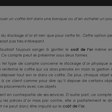
e louer un coffre-fort dans une banque ou d’en acheter un pour
r du stockage d’or et rien que pour cette fin. Cette option p
ait pas très intéressant.
coût de l’or
faudrait toujours songer à gonfler le
même en c
 Ce compte peut se présenter sous deux formes.
Un tel type de compte concerne le stockage d’or physique so
i renferme le coffre qui va alors prendre en main la gestion
 déposer tout son or dans ce coffre. De plus, chaque objet 
rni à ce client comme pour dire qu’il dispose de certains ob
es placements avec ces objets.
 client en contrepartie de ses services. D’autre part, ce comp
u les pièces d’or mais par contre, elle a parfaitement le dr
t ne peut donc être imputé sur le
coût de l’or.