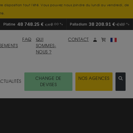
tre disposition tout l'été. Vous pouvez nous joindre du lundi au vendredi, de
té.
48 748.25 €
38 208.91 €
Platine
0.00 %
Palladium
0.00 %
€/KG
€/KG
Mon compte
monpanier
FAQ
QUI
CONTACT
SSEMENTS
SOMMES-
NOUS ?
CHANGE DE
NOS AGENCES
CTUALITÉS
DEVISES