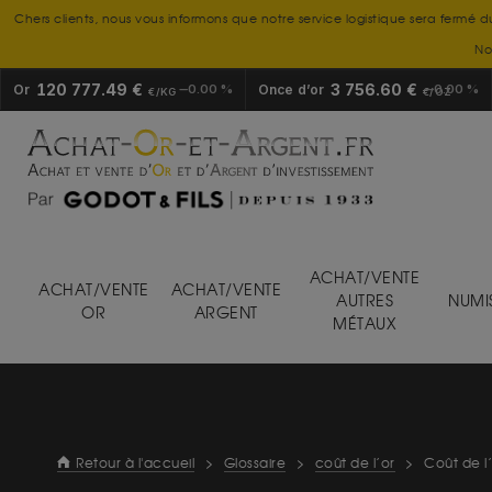
Chers clients, nous vous informons que notre service logistique sera fermé d
No
120 777.49 €
3 756.60 €
Or
0.00 %
Once d’or
0.00 %
€/KG
€/OZ
ACHAT/VENTE
ACHAT/VENTE
ACHAT/VENTE
AUTRES
NUMI
OR
ARGENT
MÉTAUX
Retour à l'accueil
>
Glossaire
>
coût de l’or
>
Coût de l