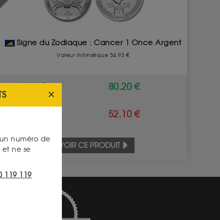
Signe du Zodiaque : Cancer 1 Once Argent
Valeur intrinsèque 54.93 €
ACHAT
80.20 €
TS
VENTE
52.10 €
s un numéro de
VOIR CE PRODUIT
et ne se
0 119 119