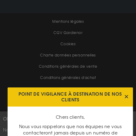
Mentions légales
CGV Gardienor
Cookies
Charte données personnelles
Conditions générales de vente
Conditions générales d'achat
Conditions générales d'utilisation
POINT DE VIGILANCE À DESTINATION DE NOS
CLIENTS
Chers clients,
OR
PLUS D'INFOS
Nous vous rappelons que nos équipes ne vous
Nouveautés
Suivez-nous
contacteront jamais depuis un numéro de