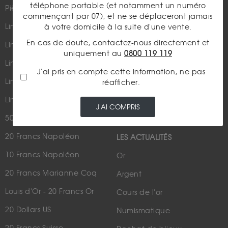
téléphone portable (et notamment un numéro
Pièces d'or d'investissement
commençant par 07), et ne se déplaceront jamais
Lingots et lingotins
à votre domicile à la suite d'une vente.
En cas de doute, contactez-nous directement et
Lingot 1Kg Or
uniquement au
0800 119 119
Parutions dans les médias
Lingot 100g Or
J'ai pris en compte cette information, ne pas
Qui sommes-nous ?
Lingotin 1 Once Or
réafficher.
Plan du site
Lingotin 1g Or
J'AI COMPRIS
Nous contacter
50 Pesos Or
20 Francs Napoléon
LES ACTUALITÉS
10 Francs Napoléon
Or
20 Francs Marianne Coq
Argent
Louis d'Or - 20 Francs Or
Cours de l'or
20 Dollars US
Numismatique