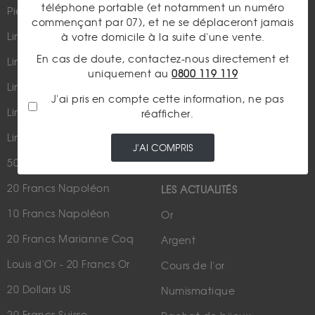
téléphone portable (et notamment un numéro
Pièces d'or d'investissement
commençant par 07), et ne se déplaceront jamais
Lingots et lingotins
à votre domicile à la suite d'une vente.
En cas de doute, contactez-nous directement et
Lingot 1Kg Or
uniquement au
0800 119 119
Parutions dans les médias
Lingot 100g Or
J'ai pris en compte cette information, ne pas
Qui sommes-nous ?
Lingotin 1 Once Or
réafficher.
Plan du site
Lingotin 1g Or
J'AI COMPRIS
Nous contacter
50 Pesos Or
20 Francs Napoléon
LES ACTUALITÉS
10 Francs Napoléon
Or
20 Francs Marianne Coq
Argent
Louis d'Or - 20 Francs Or
Cours de l'or
20 Dollars US
Numismatique