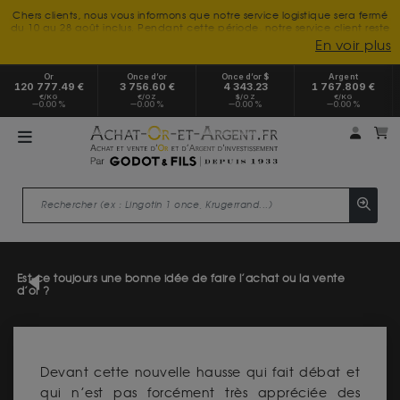
Chers clients, nous vous informons que notre service logistique sera fermé
du 10 au 28 août inclus. Pendant cette période, notre service client reste
à votre disposition tout l'été. Vous pouvez nous joindre du lundi au
En voir plus
vendredi, de 9h30 à 18h, pour toute demande d'information.
Nous vous remercions de votre compréhension et vous souhaitons un
Or
Once d’or
Once d’or $
Argent
excellent été.
120 777.49 €
3 756.60 €
4 343.23
1 767.809 €
€/KG
€/OZ
$/OZ
€/KG
0.00 %
0.00 %
0.00 %
0.00 %
Mon 
m
Est-ce toujours une bonne idée de faire l’achat ou la vente
d’or ?
Devant cette nouvelle hausse qui fait débat et
qui n’est pas forcément très appréciée des