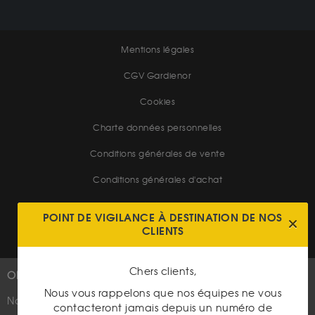
Mentions légales
CGV Gardienor
Cookies
Charte données personnelles
Conditions générales de vente
Conditions générales d'achat
Conditions générales d'utilisation
POINT DE VIGILANCE À DESTINATION DE NOS
CLIENTS
Chers clients,
OR
PLUS D'INFOS
Nous vous rappelons que nos équipes ne vous
Nouveautés
Suivez-nous
contacteront jamais depuis un numéro de