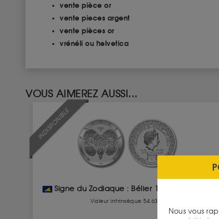
vente pièce or
vente pieces argent
vente pièces or
vrénéli ou helvetica
VOUS AIMEREZ AUSSI...
INDISPONIBLE
P
Signe du Zodiaque : Bélier 1 Once Argent
Valeur intrinsèque 54.63 €
Nous vous rap