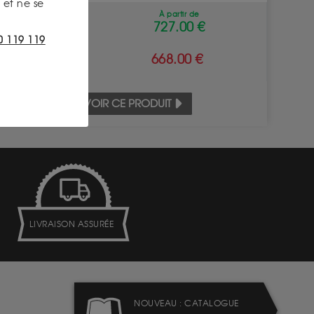
et ne se
À partir de
ACHAT
727.00 €
0 119 119
VENTE
668.00 €
VOIR CE PRODUIT
LIVRAISON ASSURÉE
NOUVEAU : CATALOGUE