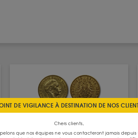
OINT DE VIGILANCE À DESTINATION DE NOS CLIEN
20 Reichsmarks
Chers clients,
Valeur intrinsèque 864.36 €
pelons que nos équipes ne vous contacteront jamais depui