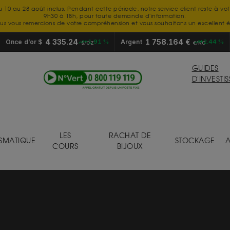
u 10 au 28 août inclus. Pendant cette période, notre service client reste à vo
9h30 à 18h, pour toute demande d'information.
us vous remercions de votre compréhension et vous souhaitons un excellent é
4 335.24
1 758.164 €
Once d’or $
+1.91 %
Argent
+2.44 %
$/OZ
€/KG
GUIDES
D'INVESTI
LES
RACHAT DE
SMATIQUE
STOCKAGE
A
COURS
BIJOUX