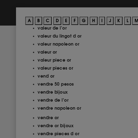
A
B
C
D
E
F
G
H
I
J
K
L
valeur de l’or
valeur du lingot d or
valeur napoleon or
valeur or
valeur piece or
valeur pieces or
vend or
vendre 50 pesos
vendre bijoux
vendre de l’or
vendre napoleon or
vendre or
vendre or bijoux
vendre pieces d or