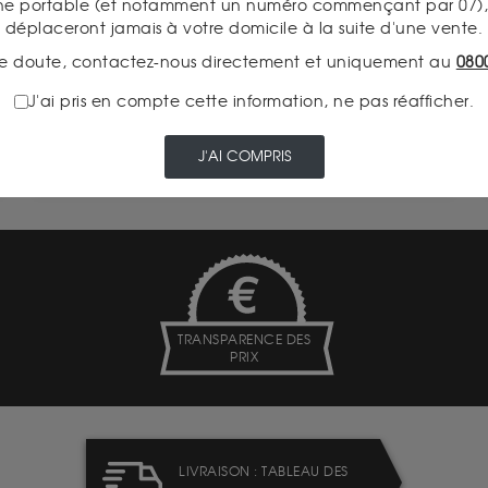
ne portable (et notamment un numéro commençant par 07), 
À partir de
ACHAT
déplaceront jamais à votre domicile à la suite d'une vente.
907.00 €
e doute, contactez-nous directement et uniquement au
080
VENTE
825.00 €
J'ai pris en compte cette information, ne pas réafficher.
J'AI COMPRIS
VOIR CE PRODUIT
TRANSPARENCE DES
PRIX
LIVRAISON : TABLEAU DES