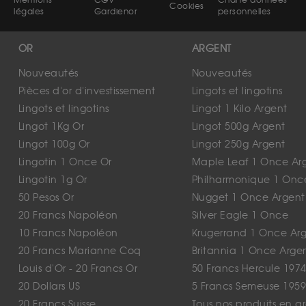
Mentions
CGV
Charte données
Cookies
légales
Gardienor
personnelles
OR
ARGENT
Nouveautés
Nouveautés
Pièces d'or d'investissement
Lingots et lingotins
Lingots et lingotins
Lingot 1 Kilo Argent
Lingot 1Kg Or
Lingot 500g Argent
Lingot 100g Or
Lingot 250g Argent
Lingotin 1 Once Or
Maple Leaf 1 Once Ar
Lingotin 1g Or
Philharmonique 1 Onc
50 Pesos Or
Nugget 1 Once Argent
20 Francs Napoléon
Silver Eagle 1 Once
10 Francs Napoléon
Krugerrand 1 Once Ar
20 Francs Marianne Coq
Britannia 1 Once Arge
Louis d'Or - 20 Francs Or
50 Francs Hercule 1974
20 Dollars US
5 Francs Semeuse 1959
20 Francs Suisse
Tous nos produits en a