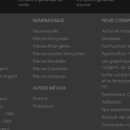
Conditions générales de
Conditions générales
vente
d'achat
NUMISMATIQUE
NOUS CONNA
Nouveautés
Actus et info
Pièces françaises
Glossaire
Pièces étrangères
Facturation 
Pièces royales françaises
Application 
Pièces féodales
Les graphique
l'argent, du 
gent
Pièces Gauloises
Lutte contre
e Argent
Pièces antiques
et le finance
FT)
AUTRES MÉTAUX
Partenariat 
Platine
gent
Affiliation
Palladium
nt
Nos expertise
 - 1980
Rachat de d
-1969
Comparez nos
rgent