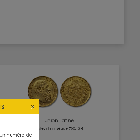
TS
Union Latine
Valeur intrinsèque 700.13 €
s un numéro de