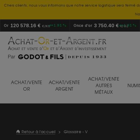
Chers clients, nous vous informons que notre service logistique sera fermé d
No
120 578.16 €
3 750.40 €
Or
+1.91 %
Once d’or
+1.91 %
€/KG
€/OZ
ACHAT/VENTE
ACHAT/VENTE
ACHAT/VENTE
AUTRES
NUMI
OR
ARGENT
MÉTAUX
Retour à l'accueil
>
Glossaire - V