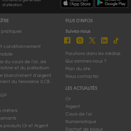
Conditions générales
d'utilisation
ÎTRE
PLUS D'INFOS
s pratiques
Suivez-nous
et conditionnement
Parutions dans les médias
mobile
Qui sommes-nous ?
s du cours de l'or, de
platine et du palladium
Plan du site
 le blanchiment d'argent
Nous contacter
ment du terrorisme (LCB-
LES ACTUALITÉS
CGP
Or
Argent
s métiers
Cours de l'or
iamants
Numismatique
 produits Or et Argent
Rachat de bijoux