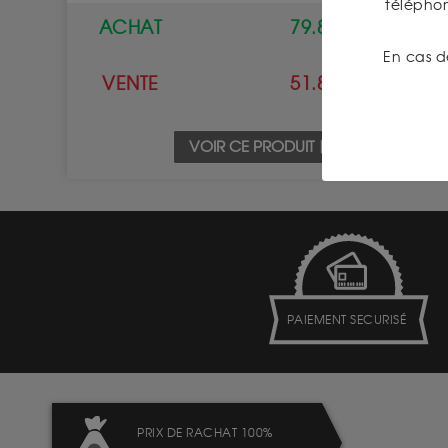
télépho
ACHAT
79.80 €
En cas d
VENTE
51.80 €
VOIR CE PRODUIT
PAIEMENT SECURISÉ
PRIX DE RACHAT 100%