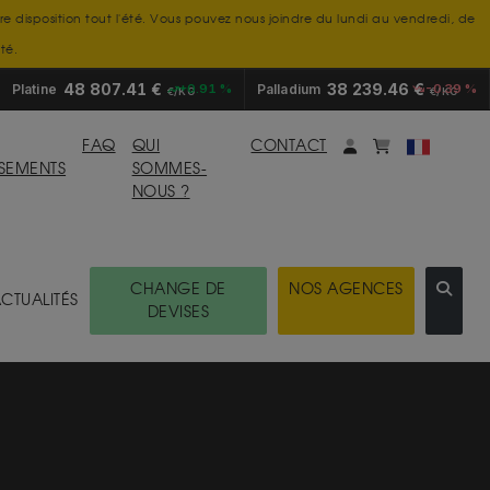
tre disposition tout l'été. Vous pouvez nous joindre du lundi au vendredi, de
té.
48 807.41 €
38 239.46 €
Platine
+0.91 %
Palladium
-0.39 %
€/KG
€/KG
Mon compte
monpanier
FAQ
QUI
CONTACT
SSEMENTS
SOMMES-
NOUS ?
CHANGE DE
NOS AGENCES
CTUALITÉS
DEVISES