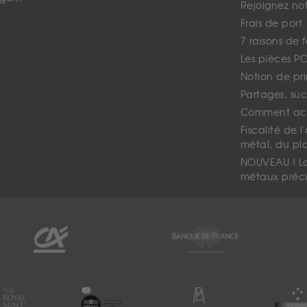
Rejoignez no
Frais de port
7 raisons de 
Les pièces P
Notion de pr
Partages, suc
Comment ach
Fiscalité de l
métal, du pl
NOUVEAU ! La 
métaux préci