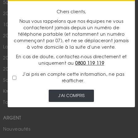
50 Pesos Or
Chers clients,
20 Francs Napoléon
LES ACTUALITÉS
Nous vous rappelons que nos équipes ne vous
10 Francs Napoléon
Or
contacteront jamais depuis un numéro de
téléphone portable (et notamment un numéro
20 Francs Marianne Coq
Argent
commençant par 07), et ne se déplaceront jamais
Louis d'Or - 20 Francs Or
à votre domicile à la suite d'une vente.
Cours de l'or
En cas de doute, contactez-nous directement et
20 Dollars US
Numismatique
uniquement au
0800 119 119
20 Francs Suisse
Rachat de bijoux
J'ai pris en compte cette information, ne pas
Souverain
réafficher.
Actualités financières
Krugerrand
Métaux Précieux
J'AI COMPRIS
Tous nos produits en or
Fiscalité / Succession
ARGENT
Nouveautés