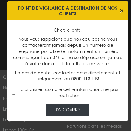
Cookies
POINT DE VIGILANCE À DESTINATION DE NOS
CLIENTS
Charte données personnelles
Conditions générales de vente
Chers clients,
Conditions générales d'achat
Nous vous rappelons que nos équipes ne vous
contacteront jamais depuis un numéro de
Conditions générales d'utilisation
téléphone portable (et notamment un numéro
commençant par 07), et ne se déplaceront jamais
à votre domicile à la suite d'une vente.
En cas de doute, contactez-nous directement et
OR
PLUS D'INFOS
uniquement au
0800 119 119
Nouveautés
Suivez-nous
J'ai pris en compte cette information, ne pas
réafficher.
Pièces d'or d'investissement
Lingots et lingotins
J'AI COMPRIS
Lingot 1Kg Or
Parutions dans les médias
Lingot 100g Or