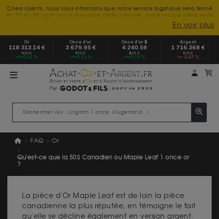
Chers clients, nous vous informons que notre service logistique sera fermé
du 10 au 28 août inclus. Pendant cette période, notre service client reste
à votre disposition tout l'été. Vous pouvez nous joindre du lundi au
En voir plus
vendredi, de 9h30 à 18h, pour toute demande d'information.
Nous vous remercions de votre compréhension et vous souhaitons un
Or
Once d’or
Once d’or $
Argent
excellent été.
118 313.14 €
3 679.95 €
4 240.59
1 716.368 €
€/KG
€/OZ
$/OZ
€/KG
+0.11 %
+0.11 %
+0.11 %
-0.67 %
Mon 
m
FAQ
Or
Qu'est-ce que la 50$ Canadien ou Maple Leaf 1 once or
?
La pièce d'Or Maple Leaf est de loin la pièce
canadienne la plus réputée, en témoigne le fait
qu'elle se décline également en version argent.