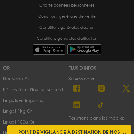
Charte données personnelles
Conditions générales de vente
Conditions générales d'achat
Conditions générales d'utilisation
OR
PLUS D'INFOS
Nouveautés
Suivez-nous
Pièces d'or d'investissement
Lingots et lingotins
Lingot 1Kg Or
Parutions dans les médias
Lingot 100g Or
Qui sommes-nous ?
POINT DE VIGILANCE À DESTINATION DE NOS
Lingotin 1 Once Or