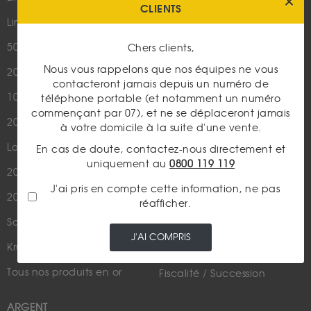
CLIENTS
Plan du site
Lingotin 1g Or
Nous contacter
50 Pesos Or
Chers clients,
Nous vous rappelons que nos équipes ne vous
20 Francs Napoléon
LES ACTUALITÉS
contacteront jamais depuis un numéro de
10 Francs Napoléon
téléphone portable (et notamment un numéro
Or
commençant par 07), et ne se déplaceront jamais
20 Francs Marianne Coq
Argent
à votre domicile à la suite d'une vente.
Louis d'Or - 20 Francs Or
Cours de l'or
En cas de doute, contactez-nous directement et
uniquement au
0800 119 119
20 Dollars US
Numismatique
J'ai pris en compte cette information, ne pas
20 Francs Suisse
Rachat de bijoux
réafficher.
Souverain
Actualités financières
J'AI COMPRIS
Krugerrand
Métaux Précieux
Tous nos produits en or
Fiscalité / Succession
ARGENT