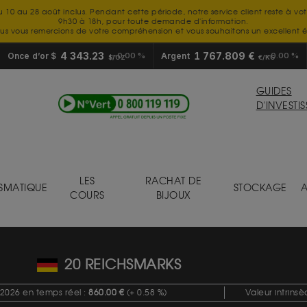
u 10 au 28 août inclus. Pendant cette période, notre service client reste à vo
9h30 à 18h, pour toute demande d'information.
us vous remercions de votre compréhension et vous souhaitons un excellent é
4 343.23
1 767.809 €
Once d’or $
0.00 %
Argent
0.00 %
$/OZ
€/KG
GUIDES
D'INVESTI
LES
RACHAT DE
SMATIQUE
STOCKAGE
A
COURS
BIJOUX
20 REICHSMARKS
2026 en temps réel :
860.00 €
(+ 0.58 %)
Valeur intrins