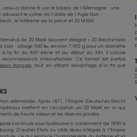
, celui-ci donne à voir le blason de l'Allemagne : une
arborant le collier de l’ordre de l’Aigle Noir.
 Reich, le millésime de la pièce et 20 MARK.
N
p
e
llemand de 20 Mark (souvent désigné « 20 Reichsmarks
p
d clair : alliage 900 ‰, environ 7,965 g pour un diamètre
 la fin du XIXᵉ siècle et au début du XXᵉ, il circule
reconnaissance internationale. Ce format est parfois
léon français
, tout en offrant davantage d’or fin par
T
RKS
ation allemande. Après 1871, l’Empire (Deutsches Reich)
mpériaux mettent en circulation un 20 Mark en or qui
nts de haute valeur et les réserves privées.
appes continues sous Guillaume II, notamment de 1890 à
bourg. D’autres États ou cités libres intégrés à l’Empire
odule, ce qui renforce l’homogénéité du système et sa