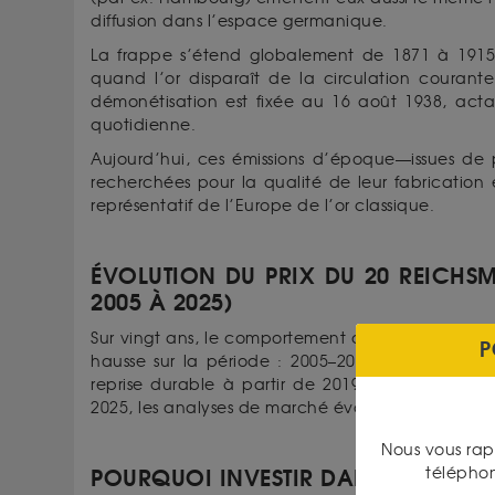
diffusion dans l’espace germanique.
La frappe s’étend globalement de 1871 à 1915,
quand l’or disparaît de la circulation courante
démonétisation est fixée au 16 août 1938, actan
quotidienne.
Aujourd’hui, ces émissions d’époque—issues de pl
recherchées pour la qualité de leur fabrication 
représentatif de l’Europe de l’or classique.
ÉVOLUTION DU PRIX DU 20 REICHSM
2005 À 2025)
Sur vingt ans, le comportement de ce module reflè
P
hausse sur la période : 2005–2011, puis une p
reprise durable à partir de 2019. En septembre 2
2025, les analyses de marché évoquent encore un
Nous vous rap
télépho
POURQUOI INVESTIR DANS LE 20 R