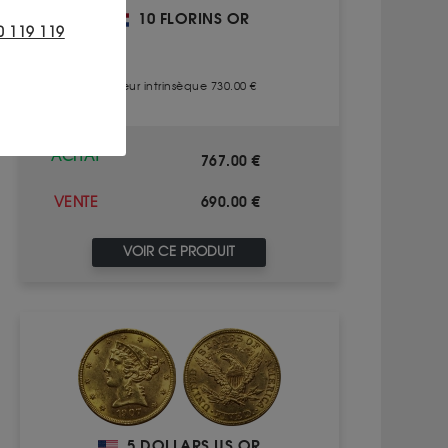
10 FLORINS OR
0 119 119
Valeur intrinsèque 730.00 €
ACHAT
767.00 €
690.00 €
VENTE
VOIR CE PRODUIT
5 DOLLARS US OR