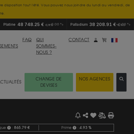
tre disposition tout l'été. Vous pouvez nous joindre du lundi au vendredi, de
té.
48 748.25 €
38 208.91 €
Platine
0.00 %
Palladium
0.00 %
€/KG
€/KG
Mon compte
monpanier
FAQ
QUI
CONTACT
SSEMENTS
SOMMES-
NOUS ?
CHANGE DE
NOS AGENCES
CTUALITÉS
DEVISES
èque
:
865.79 €
Prime
:
4.93 %