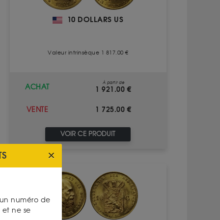
10 DOLLARS US
Valeur intrinsèque 1 817.00 €
À partir de
ACHAT
1 921.00 €
1 725.00 €
VENTE
VOIR CE PRODUIT
TS
s un numéro de
et ne se