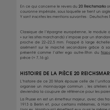
En ce qui concerne le revers du
20 Reichsmarks
or
couronne impériale, sous laquelle se tient un aigle 
Y sont inscrites les mentions suivantes : Deutsches
Classique de l’épargne européenne, le module a
» sur les sites marchands) s’impose par un standar
proche de 22–22,5 mm. Frappé à large échelle à
aisément sur le marché secondaire grâce à sa 
présenté comme l’alter ego outre-Rhin du
Napo
pièce (≈ 7,16 g).
HISTOIRE DE LA PIÈCE 20 REICHSMA
L’histoire de ce 20 Mark épouse celle de l’unific
organise un monnayage commun ; les ateliers i
deviendra la coupure de référence pour les paieme
La Prusse en est un émetteur majeur, avec des fr
1913 à Berlin et, pour certains millésimes, à Ham
(par ex. Hambourg) émettent eux aussi le même m