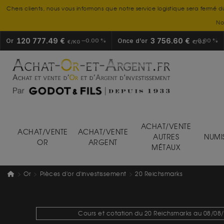
Chers clients, nous vous informons que notre service logistique sera fermé d
No
120 777.49 €
3 756.60 €
Or
0.00 %
Once d’or
0.00 %
€/KG
€/OZ
ACHAT/VENTE
ACHAT/VENTE
ACHAT/VENTE
AUTRES
NUMI
OR
ARGENT
MÉTAUX
Or
Pièces d'or d'investissement
20 Reichsmarks
Cours et cotation du 20 Reichsmarks au 08/08/