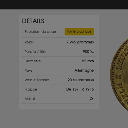
DÉTAILS
Évolution du cours
Voir le graphique
Poids
7.965 grammes
Pureté / titre
900 ‰
Diamètre
22 mm
Pays
Allemagne
Valeur faciale
20 reichsmarks
Frappe
De 1871 à 1915
Métal
Or