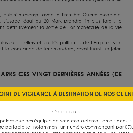
 puis s’interrompt avec la Première Guerre mondiale,
. L’usage légal du 20 Mark prendra fin plus tard : la
t définitivement la sortie de l’or monétaire de la vie
usieurs ateliers et entités politiques de l’Empire—sont
et la constance de leur standard, constituant un jalon
ARKS CES VINGT DERNIÈRES ANNÉES (DE
te surtout celui du cours de l’or. On observe une forte
OINT DE VIGILANCE À DESTINATION DE NOS CLIEN
hase de consolidation autour de 2013–2015, avant une
024, l’or en euros enregistre un record historique ; en
 biais haussier de long terme.
Chers clients,
pelons que nos équipes ne vous contacteront jamais depui
ne portable (et notamment un numéro commençant par 07), 
EICHSMARKS ?