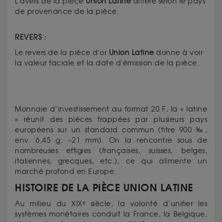
L'avers de la pièce
Union Latine
diffère selon le pays
de provenance de la pièce.
REVERS :
Le revers de la pièce d'or
Union Latine
donne à voir
la valeur faciale et la date d'émission de la pièce.
Monnaie d’investissement au format 20 F, la « latine
» réunit des pièces frappées par plusieurs pays
européens sur un standard commun (titre 900 ‰,
env. 6,45 g, ~21 mm). On la rencontre sous de
nombreuses effigies (françaises, suisses, belges,
italiennes, grecques, etc.), ce qui alimente un
marché profond en Europe.
HISTOIRE DE LA PIÈCE UNION LATINE
Au milieu du XIXᵉ siècle, la volonté d’unifier les
systèmes monétaires conduit la France, la Belgique,