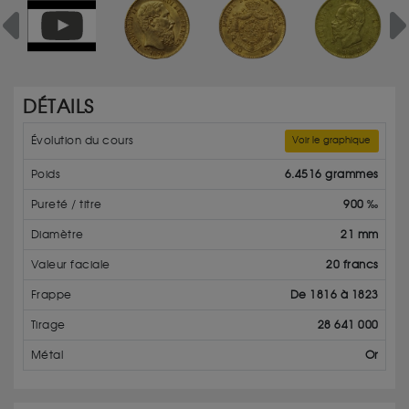
Previous
Ne
DÉTAILS
Évolution du cours
Voir le graphique
Poids
6.4516 grammes
Pureté / titre
900 ‰
Diamètre
21 mm
Valeur faciale
20 francs
Frappe
De 1816 à 1823
Tirage
28 641 000
Métal
Or