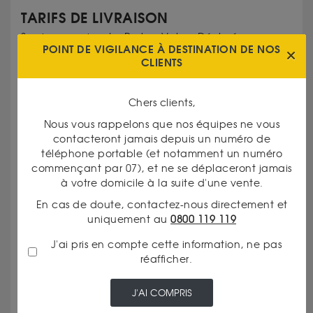
TARIFS DE LIVRAISON
Service premium La Poste - Valeur Déclarée
POINT DE VIGILANCE À DESTINATION DE NOS
Transport Hors FR
CLIENTS
Retrait en boutique
VOUS AIMEREZ AUSSI...
Chers clients,
Nous vous rappelons que nos équipes ne vous
contacteront jamais depuis un numéro de
téléphone portable (et notamment un numéro
commençant par 07), et ne se déplaceront jamais
à votre domicile à la suite d'une vente.
En cas de doute, contactez-nous directement et
20 FRANCS SUISSE
uniquement au
0800 119 119
J'ai pris en compte cette information, ne pas
réafficher.
Valeur intrinsèque 701.00 €
J'AI COMPRIS
À partir de