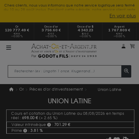
Chers clients, nous vous informons que notre service logistique sera fermé
du 10 au 28 août inclus. Pendant cette période, notre service client reste
à votre disposition tout l'été. Vous pouvez nous joindre du lundi au
En voir plus
vendredi, de 9h30 à 18h, pour toute demande d'information.
Nous vous remercions de votre compréhension et vous souhaitons un
Or
Once d’or
Once d’or $
Argent
excellent été.
120 777.49 €
3 756.60 €
4 343.23
1 767.809 €
€/KG
€/OZ
$/OZ
€/KG
0.00 %
0.00 %
0.00 %
0.00 %
Mon 
m
Or
Pièces d'or d'investissement
Union Latine
UNION LATINE
Cours et cotation du Union Latine au 08/08/2026 en temps
réel :
698.00 €
(+ 2.65 %)
Valeur intrinsèque
:
701.29 €
Prime
:
3.81 %