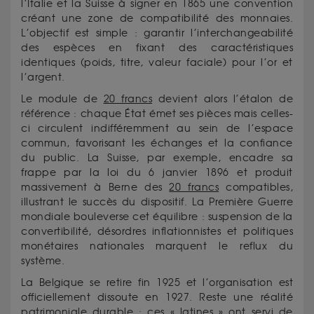
l’Italie et la Suisse à signer en 1865 une convention
créant une zone de compatibilité des monnaies.
L’objectif est simple : garantir l’interchangeabilité
des espèces en fixant des caractéristiques
identiques (poids, titre, valeur faciale) pour l’or et
l’argent.
Le module de
20 francs
devient alors l’étalon de
référence : chaque État émet ses pièces mais celles-
ci circulent indifféremment au sein de l’espace
commun, favorisant les échanges et la confiance
du public. La Suisse, par exemple, encadre sa
frappe par la loi du 6 janvier 1896 et produit
massivement à Berne des
20 francs
compatibles,
illustrant le succès du dispositif. La Première Guerre
mondiale bouleverse cet équilibre : suspension de la
convertibilité, désordres inflationnistes et politiques
monétaires nationales marquent le reflux du
système.
La Belgique se retire fin 1925 et l’organisation est
officiellement dissoute en 1927. Reste une réalité
patrimoniale durable : ces « latines » ont servi de