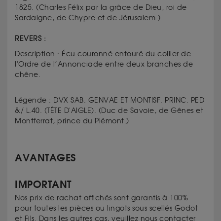
1825.
(
Charles Félix par la grâce de Dieu, roi de
Sardaigne, de Chypre et de Jérusalem.)
REVERS :
Description :
Écu couronné entouré du collier de
l'Ordre de l’Annonciade entre deux branches de
chêne.
Légende : DVX SAB. GENVAE ET MONTISF. PRINC. PED
&/ L.40. (TÊTE D'AIGLE).
(
Duc de Savoie, de Gênes et
Montferrat, prince du Piémont.)
AVANTAGES
IMPORTANT
Nos prix de rachat affichés sont garantis à 100%
pour toutes les pièces ou lingots sous scellés Godot
et Fils. Dans les autres cas, veuillez nous contacter