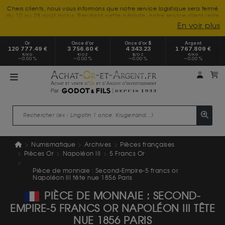
Chers clients, nous vous informons que notre service logistique sera fermé
du 10 au 28 août inclus. Pendant cette période, notre service client reste
à votre disposition tout l'été. Vous pouvez nous joindre du lundi au
En voir plus
vendredi, de 9h30 à 18h, pour toute demande d'information.
Nous vous remercions de votre compréhension et vous souhaitons un
Or
Once d’or
Once d’or $
Argent
excellent été.
120 777.49 €
3 756.60 €
4 343.23
1 767.809 €
€/KG
€/OZ
$/OZ
€/KG
0.00 %
0.00 %
0.00 %
0.00 %
Mon 
m
Numismatique
Archives
Pièces françaises
Pièces Or
Napoléon III
5 Francs Or
Pièce de monnaie : Second-Empire-5 francs or
Napoléon III tête nue 1856 Paris
PIÈCE DE MONNAIE : SECOND-
EMPIRE-5 FRANCS OR NAPOLÉON III TÊTE
NUE 1856 PARIS