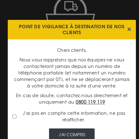
LIVRAISON ASSURÉE
POINT DE VIGILANCE À DESTINATION DE NOS
CLIENTS
Chers clients,
Nous vous rappelons que nos équipes ne vous
contacteront jamais depuis un numéro de
TRANSPARENCE DES
téléphone portable (et notamment un numéro
PRIX
commençant par 07), et ne se déplaceront jamais
à votre domicile à la suite d'une vente.
En cas de doute, contactez-nous directement et
uniquement au
0800 119 119
J'ai pris en compte cette information, ne pas
réafficher.
PAIEMENT SECURISÉ
J'AI COMPRIS