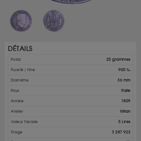
DÉTAILS
Poids
25 grammes
Pureté / titre
900 ‰
Diamètre
36 mm
Pays
Italie
Année
1809
Atelier
Milan
Valeur faciale
5 Lires
Tirage
3 287 923