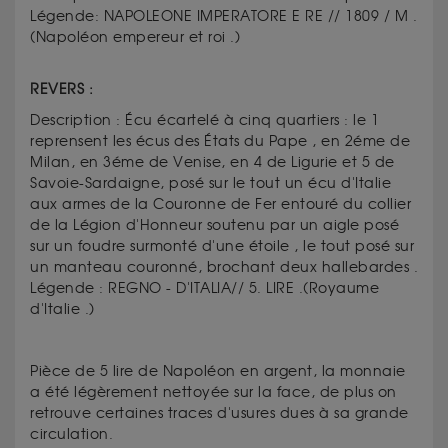
Légende:
NAPOLEONE IMPERATORE E RE // 1809 / M .
(Napoléon empereur et roi .)
REVERS :
Description :
Écu écartelé à cinq quartiers : le 1
reprensent les écus des États du Pape , en 2éme de
Milan, en 3éme de Venise, en 4 de Ligurie et 5 de
Savoie-Sardaigne, posé sur le tout un écu d'Italie
aux armes de la Couronne de Fer entouré du collier
de la Légion d'Honneur soutenu par un aigle posé
sur un foudre surmonté d'une étoile , le tout posé sur
un manteau couronné, brochant deux hallebardes .
Légende :
REGNO - D'ITALIA// 5. LIRE .(Royaume
d'Italie .)
Pièce de 5 lire de Napoléon en argent, la monnaie
a été légèrement nettoyée sur la face, de plus on
retrouve certaines traces d'usures dues à sa grande
circulation.