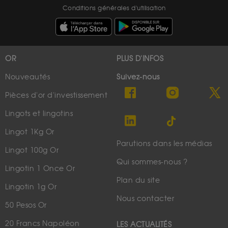
Conditions générales d'utilisation
OR
PLUS D'INFOS
Nouveautés
Suivez-nous
Pièces d'or d'investissement
Lingots et lingotins
Lingot 1Kg Or
Parutions dans les médias
Lingot 100g Or
Qui sommes-nous ?
Lingotin 1 Once Or
Plan du site
Lingotin 1g Or
Nous contacter
50 Pesos Or
20 Francs Napoléon
LES ACTUALITÉS