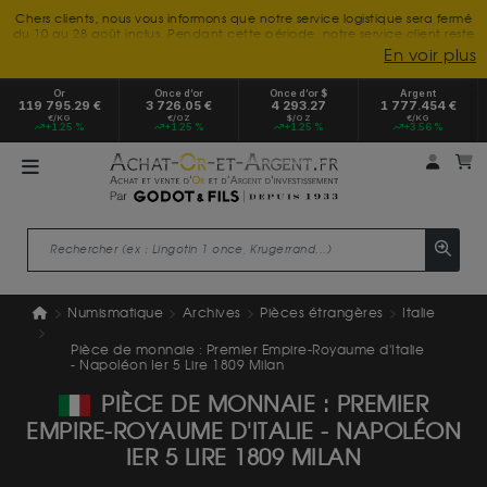
Chers clients, nous vous informons que notre service logistique sera fermé
du 10 au 28 août inclus. Pendant cette période, notre service client reste
à votre disposition tout l'été. Vous pouvez nous joindre du lundi au
En voir plus
vendredi, de 9h30 à 18h, pour toute demande d'information.
Nous vous remercions de votre compréhension et vous souhaitons un
Or
Once d’or
Once d’or $
Argent
excellent été.
119 795.29 €
3 726.05 €
4 293.27
1 777.454 €
€/KG
€/OZ
$/OZ
€/KG
+1.25 %
+1.25 %
+1.25 %
+3.56 %
Mon 
m
Numismatique
Archives
Pièces étrangères
Italie
Pièce de monnaie : Premier Empire-Royaume d'Italie
- Napoléon Ier 5 Lire 1809 Milan
PIÈCE DE MONNAIE : PREMIER
EMPIRE-ROYAUME D'ITALIE - NAPOLÉON
IER 5 LIRE 1809 MILAN