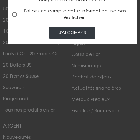
Nous contacter
50 Pesos Or
J'ai pris en compte cette information, ne pas
réafficher.
20 Francs Napoléon
LES ACTUALITÉS
10 Francs Napoléon
Or
J'AI COMPRIS
20 Francs Marianne Coq
Argent
Louis d'Or - 20 Francs Or
Cours de l'or
20 Dollars US
Numismatique
20 Francs Suisse
Rachat de bijoux
Souverain
Actualités financières
Krugerrand
Métaux Précieux
Tous nos produits en or
Fiscalité / Succession
ARGENT
Nouveautés