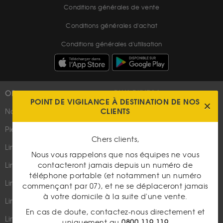
Conditions générales de vente
Conditions générales d'achat
Conditions générales d'utilisation
OR
PLUS D'INFOS
POINT DE VIGILANCE À DESTINATION DE NOS
CLIENTS
Nouveautés
Suivez-nous
Pièces d'or d'investissement
Chers clients,
Lingots et lingotins
Nous vous rappelons que nos équipes ne vous
contacteront jamais depuis un numéro de
Lingot 1Kg Or
téléphone portable (et notamment un numéro
Parutions dans les médias
Lingot 100g Or
commençant par 07), et ne se déplaceront jamais
Qui sommes-nous ?
à votre domicile à la suite d'une vente.
Lingotin 1 Once Or
En cas de doute, contactez-nous directement et
Plan du site
Lingotin 1g Or
uniquement au
0800 119 119