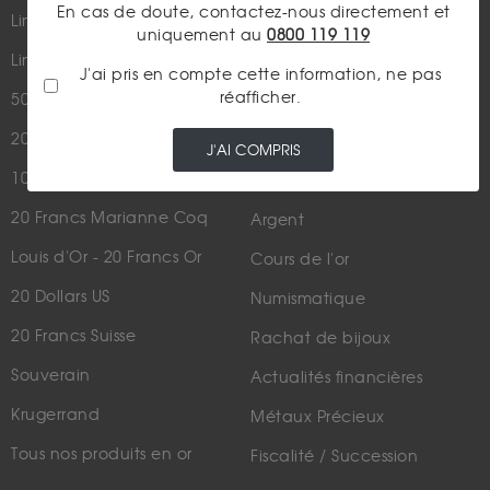
Qui sommes-nous ?
En cas de doute, contactez-nous directement et
Lingotin 1 Once Or
uniquement au
0800 119 119
Plan du site
Lingotin 1g Or
J'ai pris en compte cette information, ne pas
Nous contacter
réafficher.
50 Pesos Or
20 Francs Napoléon
LES ACTUALITÉS
J'AI COMPRIS
10 Francs Napoléon
Or
20 Francs Marianne Coq
Argent
Louis d'Or - 20 Francs Or
Cours de l'or
20 Dollars US
Numismatique
20 Francs Suisse
Rachat de bijoux
Souverain
Actualités financières
Krugerrand
Métaux Précieux
Tous nos produits en or
Fiscalité / Succession