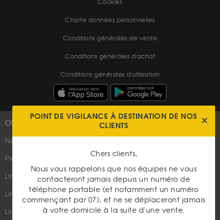
Cookies
Charte données personnelles
Conditions générales de vente
Conditions générales d'achat
Conditions générales d'utilisation
POINT DE VIGILANCE À DESTINATION DE NOS
OR
PLUS D'INFOS
CLIENTS
Nouveautés
Suivez-nous
Chers clients,
Pièces d'or d'investissement
Nous vous rappelons que nos équipes ne vous
Lingots et lingotins
contacteront jamais depuis un numéro de
téléphone portable (et notamment un numéro
Lingot 1Kg Or
commençant par 07), et ne se déplaceront jamais
Parutions dans les médias
à votre domicile à la suite d'une vente.
Lingot 100g Or