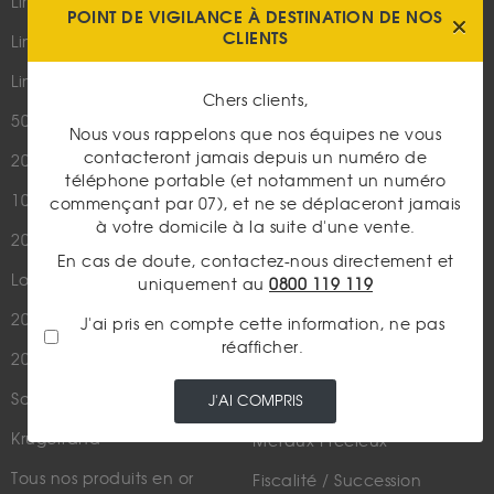
Lingot 100g Or
POINT DE VIGILANCE À DESTINATION DE NOS
Qui sommes-nous ?
CLIENTS
Lingotin 1 Once Or
Plan du site
Lingotin 1g Or
Chers clients,
Nous contacter
50 Pesos Or
Nous vous rappelons que nos équipes ne vous
contacteront jamais depuis un numéro de
20 Francs Napoléon
LES ACTUALITÉS
téléphone portable (et notamment un numéro
10 Francs Napoléon
Or
commençant par 07), et ne se déplaceront jamais
à votre domicile à la suite d'une vente.
20 Francs Marianne Coq
Argent
En cas de doute, contactez-nous directement et
Louis d'Or - 20 Francs Or
Cours de l'or
uniquement au
0800 119 119
20 Dollars US
Numismatique
J'ai pris en compte cette information, ne pas
réafficher.
20 Francs Suisse
Rachat de bijoux
Souverain
J'AI COMPRIS
Actualités financières
Krugerrand
Métaux Précieux
Tous nos produits en or
Fiscalité / Succession