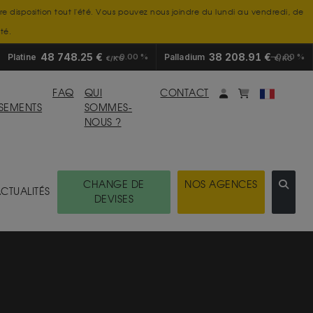
tre disposition tout l'été. Vous pouvez nous joindre du lundi au vendredi, de
té.
48 748.25 €
38 208.91 €
Platine
0.00 %
Palladium
0.00 %
€/KG
€/KG
Mon compte
monpanier
FAQ
QUI
CONTACT
SSEMENTS
SOMMES-
NOUS ?
CHANGE DE
NOS AGENCES
CTUALITÉS
DEVISES