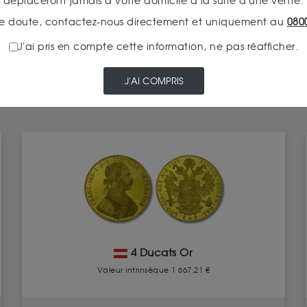
déplaceront jamais à votre domicile à la suite d'une vente.
e doute, contactez-nous directement et uniquement au
080
J'ai pris en compte cette information, ne pas réafficher.
J'AI COMPRIS
4 Ducats Or
Valeur intrinsèque 1 667.21 €