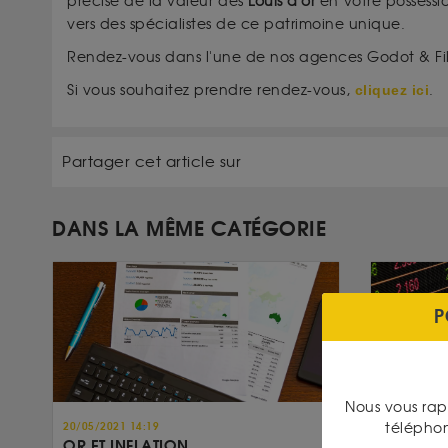
précise de la valeur des
Louis d'or
en votre possessio
vers des spécialistes de ce patrimoine unique.
Rendez-vous dans l'une de nos agences Godot & Fils s
Si vous souhaitez prendre rendez-vous,
cliquez ici
.
Partager cet article sur
DANS LA MÊME CATÉGORIE
P
Nous vous rap
télépho
20/05/2021 14:19
17/05/2021 
OR ET INFLATION
INFLATIO