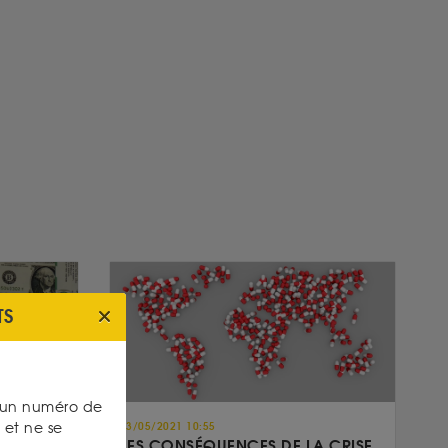
TS
s un numéro de
et ne se
03/05/2021 10:55
’OR
LES CONSÉQUENCES DE LA CRISE