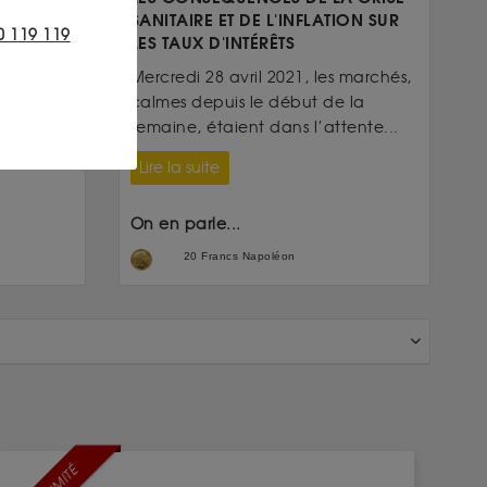
SANITAIRE ET DE L'INFLATION SUR
 sévit
0 119 119
LES TAUX D'INTÉRÊTS
 de l’or
Mercredi 28 avril 2021, les marchés,
calmes depuis le début de la
semaine, étaient dans l’attente...
Lire la suite
On en parle...
20 Francs Napoléon