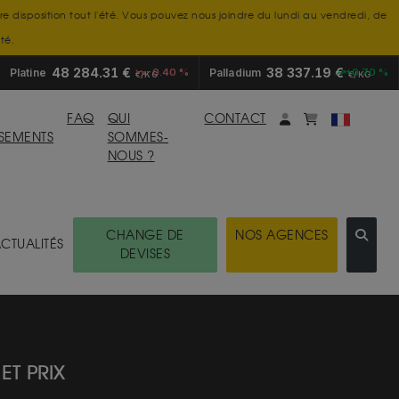
tre disposition tout l'été. Vous pouvez nous joindre du lundi au vendredi, de
té.
48 284.31 €
38 337.19 €
Platine
-0.40 %
Palladium
+0.70 %
€/KG
€/KG
Mon compte
monpanier
FAQ
QUI
CONTACT
SSEMENTS
SOMMES-
NOUS ?
CHANGE DE
NOS AGENCES
CTUALITÉS
DEVISES
ET PRIX