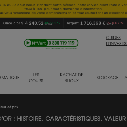
u 10 au 28 août inclus. Pendant cette période, notre service client reste à vo
9h30 à 18h, pour toute demande d'information.
us vous remercions de votre compréhension et vous souhaitons un excellent é
4 240.52
1 716.368 €
Once d’or $
+0.11 %
Argent
-0.67 %
$/OZ
€/KG
GUIDES
D'INVESTI
LES
RACHAT DE
SMATIQUE
STOCKAGE
A
COURS
BIJOUX
leur et prix
D'OR : HISTOIRE, CARACTÉRISTIQUES, VALEUR 