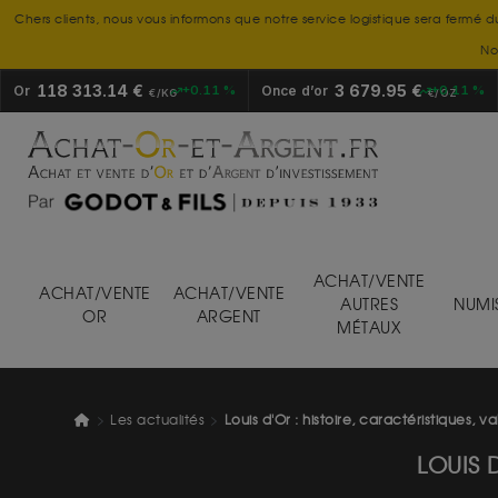
Chers clients, nous vous informons que notre service logistique sera fermé d
No
118 313.14 €
3 679.95 €
Or
+0.11 %
Once d’or
+0.11 %
€/KG
€/OZ
ACHAT/VENTE
ACHAT/VENTE
ACHAT/VENTE
AUTRES
NUMI
OR
ARGENT
MÉTAUX
Les actualités
Louis d'Or : histoire, caractéristiques, va
LOUIS 