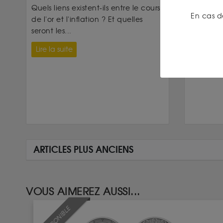
Quels liens existent-ils entre le cours
Les chiffr
En cas d
de l'or et l'inflation ? Et quelles
L’indice 
seront les...
prix aux É
Lire la suite
Lire la su
ARTICLES PLUS ANCIENS
VOUS AIMEREZ AUSSI...
INDISPONIBLE