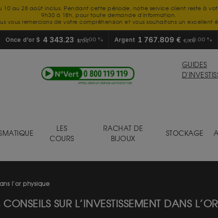
u 10 au 28 août inclus. Pendant cette période, notre service client reste à vo
9h30 à 18h, pour toute demande d'information.
us vous remercions de votre compréhension et vous souhaitons un excellent é
4 343.23
1 767.809 €
Once d’or $
0.00 %
Argent
0.00 %
$/OZ
€/KG
GUIDES
D'INVESTI
LES
RACHAT DE
SMATIQUE
STOCKAGE
A
COURS
BIJOUX
ans l’or physique
CONSEILS SUR L’INVESTISSEMENT DANS L’O