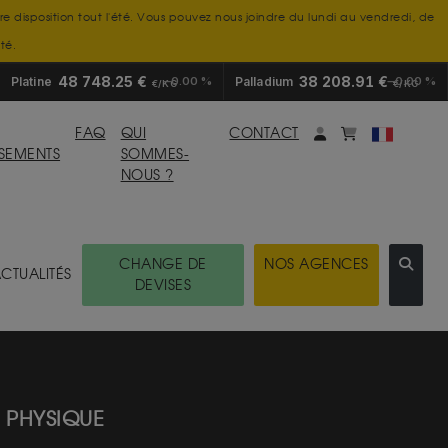
tre disposition tout l'été. Vous pouvez nous joindre du lundi au vendredi, de
té.
48 748.25 €
38 208.91 €
Platine
0.00 %
Palladium
0.00 %
€/KG
€/KG
Mon compte
monpanier
FAQ
QUI
CONTACT
SSEMENTS
SOMMES-
NOUS ?
CHANGE DE
NOS AGENCES
CTUALITÉS
DEVISES
R PHYSIQUE