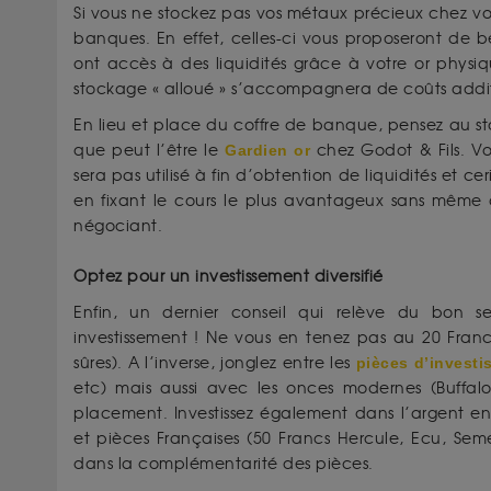
Si vous ne stockez pas vos métaux précieux chez vou
banques. En effet, celles-ci vous proposeront de b
ont accès à des liquidités grâce à votre or physiqu
stockage « alloué » s’accompagnera de coûts addit
En lieu et place du coffre de banque, pensez au st
que peut l’être le
Gardien or
chez Godot & Fils. Vo
sera pas utilisé à fin d’obtention de liquidités et c
en fixant le cours le plus avantageux sans même 
négociant.
Optez pour un investissement diversifié
Enfin, un dernier conseil qui relève du bon se
investissement ! Ne vous en tenez pas au 20 Franc
sûres). A l’inverse, jonglez entre les
pièces d’invest
etc) mais aussi avec les onces modernes (Buffal
placement. Investissez également dans l’argent e
et pièces Françaises (50 Francs Hercule, Ecu, Semeus
dans la complémentarité des pièces.