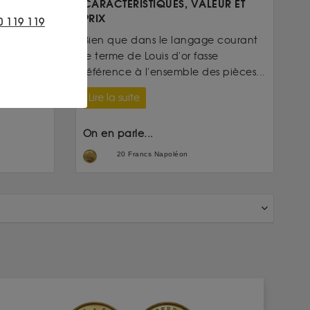
CARACTÉRISTIQUES, VALEUR ET
 sévit
PRIX
0 119 119
 de l’or
Bien que dans le langage courant
le terme de Louis d'or fasse
référence à l'ensemble des pièces...
Lire la suite
On en parle...
20 Francs Napoléon