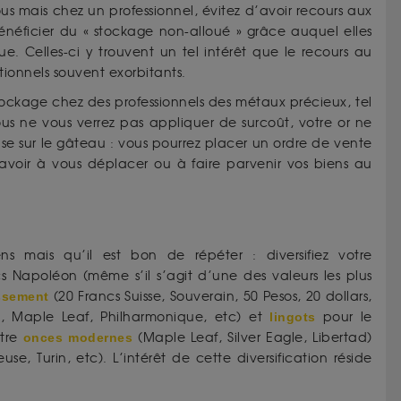
s mais chez un professionnel, évitez d’avoir recours aux
énéficier du « stockage non-alloué » grâce auquel elles
e. Celles-ci y trouvent un tel intérêt que le recours au
ionnels souvent exorbitants.
ockage chez des professionnels des métaux précieux, tel
us ne vous verrez pas appliquer de surcoût, votre or ne
erise sur le gâteau : vous pourrez placer un ordre de vente
avoir à vous déplacer ou à faire parvenir vos biens au
ns mais qu’il est bon de répéter : diversifiez votre
s Napoléon (même s’il s’agit d’une des valeurs les plus
issement
(20 Francs Suisse, Souverain, 50 Pesos, 20 dollars,
o, Maple Leaf, Philharmonique, etc) et
lingots
pour le
ntre
onces modernes
(Maple Leaf, Silver Eagle, Libertad)
e, Turin, etc). L’intérêt de cette diversification réside