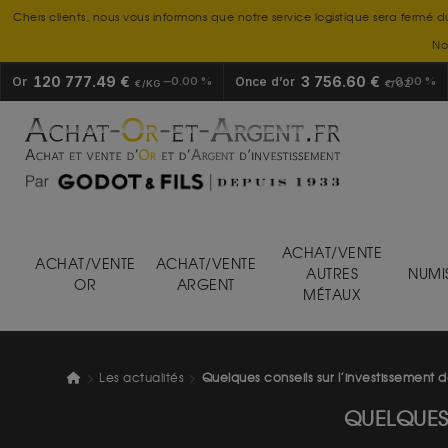
Chers clients, nous vous informons que notre service logistique sera fermé d
No
120 777.49 €
3 756.60 €
Or
0.00 %
Once d’or
0.00 %
€/KG
€/OZ
ACHAT/VENTE
ACHAT/VENTE
ACHAT/VENTE
AUTRES
NUMI
OR
ARGENT
MÉTAUX
Les actualités
Quelques conseils sur l’investissement d
QUELQUES 