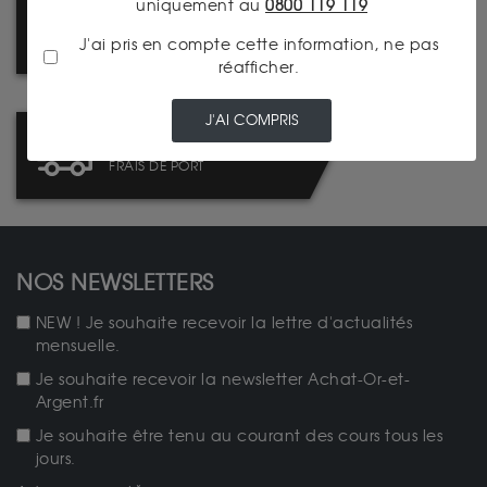
uniquement au
0800 119 119
MAISON FONDÉE EN 1933
J'ai pris en compte cette information, ne pas
réafficher.
J'AI COMPRIS
LIVRAISON : TABLEAU DES
FRAIS DE PORT
NOS NEWSLETTERS
NEW ! Je souhaite recevoir la lettre d'actualités
mensuelle.
Je souhaite recevoir la newsletter Achat-Or-et-
Argent.fr
Je souhaite être tenu au courant des cours tous les
jours.