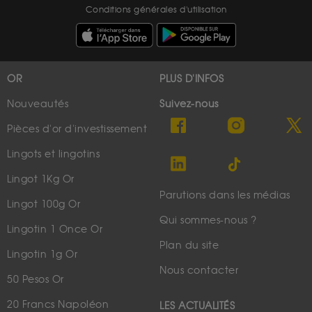
Conditions générales d'utilisation
OR
PLUS D'INFOS
Nouveautés
Suivez-nous
Pièces d'or d'investissement
Lingots et lingotins
Lingot 1Kg Or
Parutions dans les médias
Lingot 100g Or
Qui sommes-nous ?
Lingotin 1 Once Or
Plan du site
Lingotin 1g Or
Nous contacter
50 Pesos Or
20 Francs Napoléon
LES ACTUALITÉS