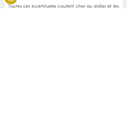
Toutes ces incertitudes coutent cher au dollar et les
investisseurs qui cherchent à se rassurer se redirigent
naturellement vers des valeurs refuges.
Tout ceci explique l’essor que connaît actuellement
le cours de l’or ; En effet le précieux métal a de
nouveau franchit cette semaine le seuil des 1700
dollars l’once et terminera donc logiquement cette
fin d’année à la hausse.
Partager cet article sur
RESTEZ INFORMÉS
Recevez les dernières actualités en vous abonnant à