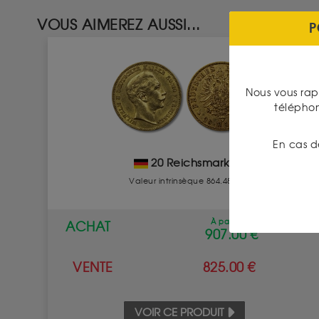
VOUS AIMEREZ AUSSI...
P
Nous vous rap
télépho
En cas d
20 Reichsmarks
Valeur intrinsèque 864.48 €
À partir de
ACHAT
907.00 €
VENTE
825.00 €
VOIR CE PRODUIT