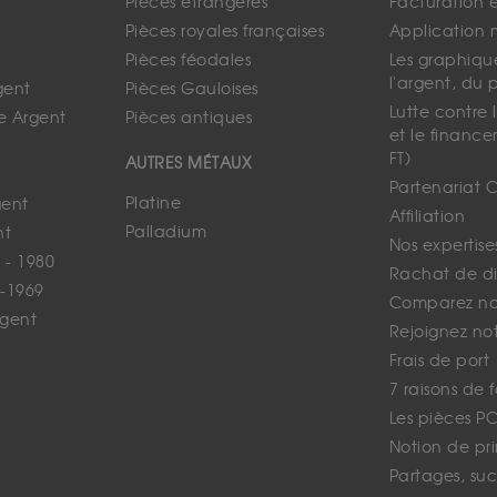
Pièces étrangères
Facturation 
Pièces royales françaises
Application 
Pièces féodales
Les graphique
l'argent, du 
gent
Pièces Gauloises
Lutte contre
e Argent
Pièces antiques
et le finance
FT)
AUTRES MÉTAUX
Partenariat 
Platine
gent
Affiliation
Palladium
nt
Nos expertise
 - 1980
Rachat de d
-1969
Comparez nos
rgent
Rejoignez no
Frais de port
7 raisons de 
Les pièces P
Notion de pr
Partages, suc