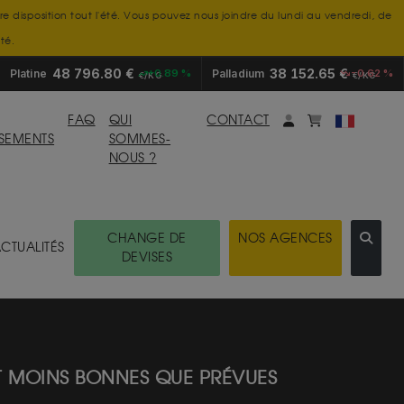
tre disposition tout l'été. Vous pouvez nous joindre du lundi au vendredi, de
té.
48 796.80 €
38 152.65 €
Platine
+0.89 %
Palladium
-0.62 %
€/KG
€/KG
Mon compte
monpanier
FAQ
QUI
CONTACT
SSEMENTS
SOMMES-
NOUS ?
CHANGE DE
NOS AGENCES
CTUALITÉS
DEVISES
T MOINS BONNES QUE PRÉVUES