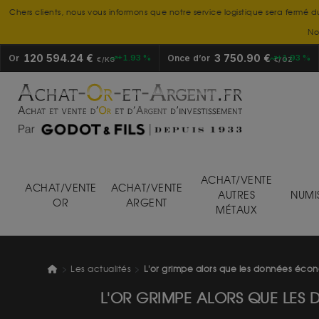
Chers clients, nous vous informons que notre service logistique sera fermé d
No
120 594.24 €
3 750.90 €
Or
+1.93 %
Once d’or
+1.93 %
€/KG
€/OZ
ACHAT/VENTE
ACHAT/VENTE
ACHAT/VENTE
AUTRES
NUMI
OR
ARGENT
MÉTAUX
Les actualités
L'or grimpe alors que les données éco
L'OR GRIMPE ALORS QUE LES