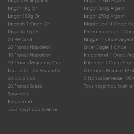
Lingots et lingotins
Lingot 1 Kilo Argent
Lingot 1Kg Or
Lingot 500g Argent
Lingot 100g Or
Lingot 250g Argent
Lingotin 1 Once Or
Maple Leaf 1 Once Ar
Lingotin 1g Or
Philharmonique 1 Onc
50 Pesos Or
Nugget 1 Once Argent
20 Francs Napoléon
Silver Eagle 1 Once
10 Francs Napoléon
Krugerrand 1 Once Ar
20 Francs Marianne Coq
Britannia 1 Once Arge
Louis d'Or - 20 Francs Or
50 Francs Hercule 1974
20 Dollars US
5 Francs Semeuse 1959
20 Francs Suisse
Tous nos produits en a
Souverain
Krugerrand
Tous nos produits en or