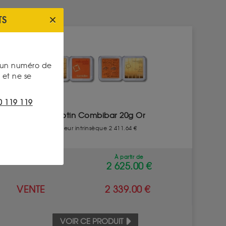
TS
s un numéro de
et ne se
0 119 119
Lingotin Combibar 20g Or
Valeur intrinsèque 2 411.64 €
À partir de
ACHAT
2 625.00 €
VENTE
2 339.00 €
VOIR CE PRODUIT