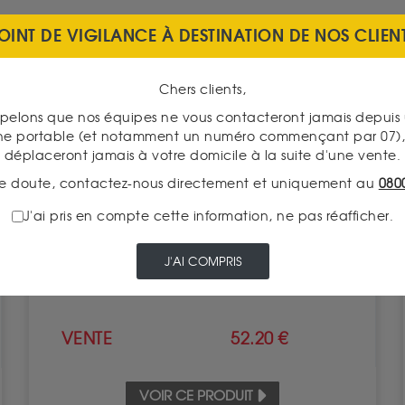
OINT DE VIGILANCE À DESTINATION DE NOS CLIEN
INDISPONIBLE
Chers clients,
pelons que nos équipes ne vous contacteront jamais depui
ne portable (et notamment un numéro commençant par 07), 
déplaceront jamais à votre domicile à la suite d'une vente.
e doute, contactez-nous directement et uniquement au
080
Signe du Zodiaque : Bélier 1 Once Argent
J'ai pris en compte cette information, ne pas réafficher.
Valeur intrinsèque 54.99 €
J'AI COMPRIS
ACHAT
80.30 €
VENTE
52.20 €
VOIR CE PRODUIT