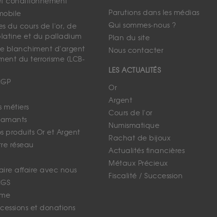
et conditionnement
Parutions dans les médias
mobile
Qui sommes-nous ?
s du cours de l'or, de
platine et du palladium
Plan du site
 le blanchiment d'argent
Nous contacter
ment du terrorisme (LCB-
LES ACTUALITÉS
CGP
Or
Argent
s métiers
Cours de l'or
iamants
Numismatique
 produits Or et Argent
Rachat de bijoux
tre réseau
Actualités financières
Métaux Précieux
faire affaire avec nous
Fiscalité / Succession
CGS
ime
cessions et donations