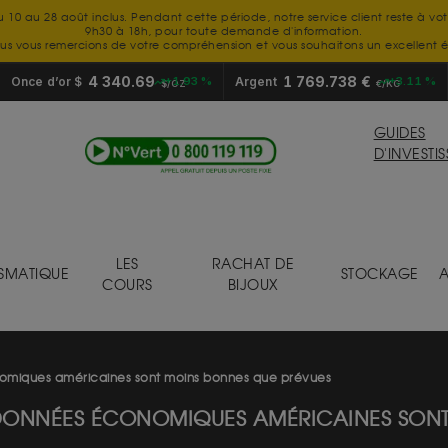
u 10 au 28 août inclus. Pendant cette période, notre service client reste à vo
9h30 à 18h, pour toute demande d'information.
us vous remercions de votre compréhension et vous souhaitons un excellent é
4 340.69
1 769.738 €
Once d’or $
+1.93 %
Argent
+3.11 %
$/OZ
€/KG
GUIDES
D'INVESTI
LES
RACHAT DE
SMATIQUE
STOCKAGE
A
COURS
BIJOUX
nomiques américaines sont moins bonnes que prévues
 DONNÉES ÉCONOMIQUES AMÉRICAINES SON