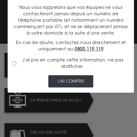
Nous vous rappelons que nos équipes ne vous
contacteront jamais depuis un numéro de
TRANSPARENCE DES
téléphone portable (et notamment un numéro
PRIX
commençant par 07), et ne se déplaceront jamais
à votre domicile à la suite d'une vente.
En cas de doute, contactez-nous directement et
uniquement au
0800 119 119
J'ai pris en compte cette information, ne pas
COMMENT ACHETER SUR LE
réafficher.
SITE ? SUIVEZ LE GUIDE !
J'AI COMPRIS
LA PRESSE PARLE DE NOUS !
DÉCOUVREZ NOTRE