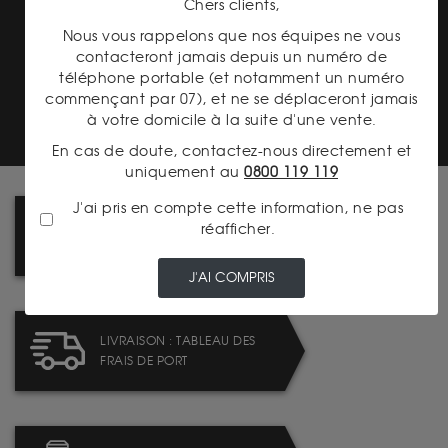
Chers clients,
Nous vous rappelons que nos équipes ne vous
contacteront jamais depuis un numéro de
téléphone portable (et notamment un numéro
TRANSPARENCE DES
commençant par 07), et ne se déplaceront jamais
PRIX
à votre domicile à la suite d'une vente.
En cas de doute, contactez-nous directement et
uniquement au
0800 119 119
J'ai pris en compte cette information, ne pas
réafficher.
LA PRESSE PARLE DE NOUS !
J'AI COMPRIS
LIVRAISON : TABLEAU DES
FRAIS DE PORT