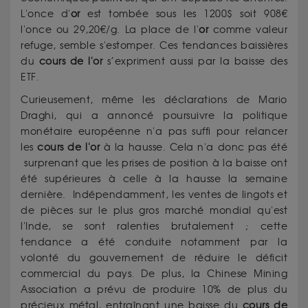
L'once d'
or
est tombée sous les 1200$ soit 908€
l'once ou 29,20€/g. La place de l'
or
comme valeur
refuge, semble s'estomper. Ces tendances baissières
du
cours de l'or
s’expriment aussi par la baisse des
ETF.
Curieusement, même les déclarations de Mario
Draghi, qui a annoncé poursuivre la politique
monétaire européenne n'a pas suffi pour relancer
les
cours de l'or
à la hausse. Cela n'a donc pas été
surprenant que les prises de position à la baisse ont
été supérieures à celle à la hausse la semaine
dernière. Indépendamment, les ventes de lingots et
de pièces sur le plus gros marché mondial qu'est
l'Inde, se sont ralenties brutalement ; cette
tendance a été conduite notamment par la
volonté du gouvernement de réduire le déficit
commercial du pays. De plus, la Chinese Mining
Association a prévu de produire 10% de plus du
précieux métal, entraînant une baisse du
cours de