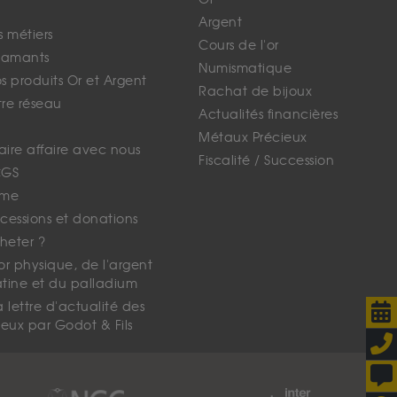
Argent
s métiers
Cours de l'or
iamants
Numismatique
 produits Or et Argent
Rachat de bijoux
tre réseau
Actualités financières
Métaux Précieux
faire affaire avec nous
Fiscalité / Succession
CGS
ime
cessions et donations
eter ?
'or physique, de l'argent
atine et du palladium
lettre d'actualité des
eux par Godot & Fils