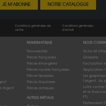
JE M'ABONNE
NOTRE CATALOGUE
Conditions générales de
Conditions générales
vente
d'achat
NUMISMATIQUE
NOUS CONNA
Nouveautés
Actus et info
Pièces françaises
Glossaire
Pièces étrangères
Facturation 
Pièces royales françaises
Application 
Pièces féodales
Les graphique
l'argent, du 
gent
Pièces Gauloises
Lutte contre
e Argent
Pièces antiques
et le finance
FT)
AUTRES MÉTAUX
Partenariat 