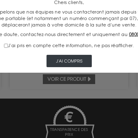
Chers clients,
pelons que nos équipes ne vous contacteront jamais depui
American Buffalo 1 Once Or
ne portable (et notamment un numéro commençant par 07), 
Valeur intrinsèque 3 680.23 €
déplaceront jamais à votre domicile à la suite d'une vente.
e doute, contactez-nous directement et uniquement au
080
À partir de
ACHAT
3 943.00 €
J'ai pris en compte cette information, ne pas réafficher.
VENTE
3 588.00 €
J'AI COMPRIS
VOIR CE PRODUIT
TRANSPARENCE DES
PRIX