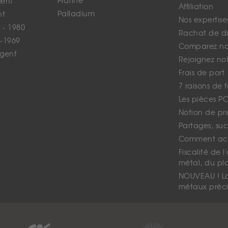
Platine
gent
Affiliation
Palladium
nt
Nos expertise
 - 1980
Rachat de d
-1969
Comparez nos
rgent
Rejoignez no
Frais de port
7 raisons de 
Les pièces P
Notion de pr
Partages, suc
Comment ach
Fiscalité de l
métal, du pl
NOUVEAU ! La 
métaux préci