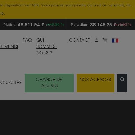
tre disposition tout l'été. Vous pouvez nous joindre du lundi au vendredi, de
té.
48 511.94 €
38 145.25 €
Platine
+0.30 %
Palladium
-0.63 %
€/KG
€/KG
Mon compte
monpanier
FAQ
QUI
CONTACT
SSEMENTS
SOMMES-
NOUS ?
CHANGE DE
NOS AGENCES
CTUALITÉS
DEVISES