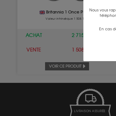
Nous vous rap
Britannia 1 Once Platine
télépho
Valeur intrinsèque 1 508.11 €
En cas d
ACHAT
2 715.00 €
VENTE
1 508.00 €
VOIR CE PRODUIT
LIVRAISON ASSURÉE