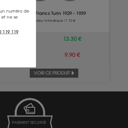
s un numéro de
10 Francs Turin 1929 - 1939
et ne se
Valeur intrinsèque 11.70 €
0 119 119
ACHAT
13.30 €
VENTE
9.90 €
VOIR CE PRODUIT
PAIEMENT SECURISÉ