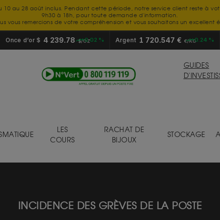
u 10 au 28 août inclus. Pendant cette période, notre service client reste à vo
9h30 à 18h, pour toute demande d'information.
us vous remercions de votre compréhension et vous souhaitons un excellent é
4 239.78
1 720.547 €
Once d’or $
+0.02 %
Argent
+0.24 %
$/OZ
€/KG
GUIDES
D'INVESTI
LES
RACHAT DE
SMATIQUE
STOCKAGE
A
COURS
BIJOUX
INCIDENCE DES GRÈVES DE LA POSTE