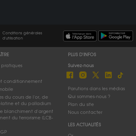
Conditions générales
d'utilisation
ÎTRE
PLUS D'INFOS
s pratiques
Suivez-nous
et conditionnement
Parutions dans les médias
mobile
Qui sommes-nous ?
s du cours de l'or, de
platine et du palladium
Plan du site
 le blanchiment d'argent
Nous contacter
ment du terrorisme (LCB-
LES ACTUALITÉS
CGP
Or