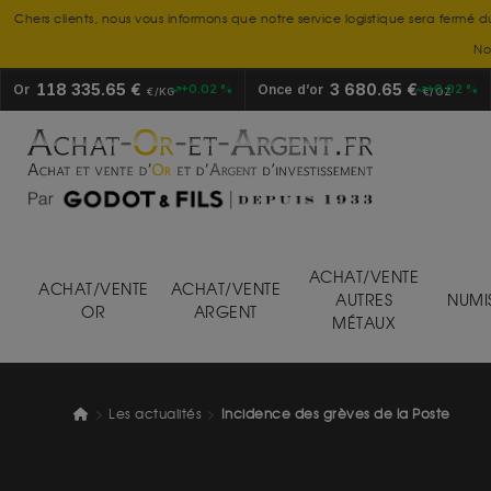
Chers clients, nous vous informons que notre service logistique sera fermé d
No
118 335.65 €
3 680.65 €
Or
+0.02 %
Once d’or
+0.02 %
€/KG
€/OZ
ACHAT/VENTE
ACHAT/VENTE
ACHAT/VENTE
AUTRES
NUMI
OR
ARGENT
MÉTAUX
Les actualités
Incidence des grèves de la Poste