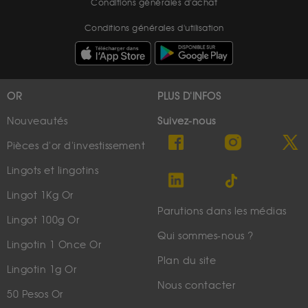
Conditions générales d'achat
Conditions générales d'utilisation
OR
PLUS D'INFOS
Nouveautés
Suivez-nous
Pièces d'or d'investissement
Lingots et lingotins
Lingot 1Kg Or
Parutions dans les médias
Lingot 100g Or
Qui sommes-nous ?
Lingotin 1 Once Or
Plan du site
Lingotin 1g Or
Nous contacter
50 Pesos Or