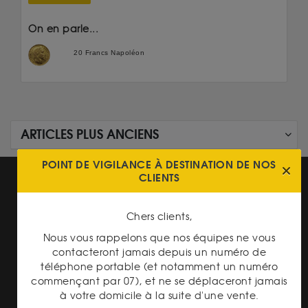
On en parle...
20 Francs Napoléon
ARTICLES PLUS ANCIENS
POINT DE VIGILANCE À DESTINATION DE NOS
CLIENTS
Chers clients,
Nous vous rappelons que nos équipes ne vous
TRANSPARENCE DES
contacteront jamais depuis un numéro de
PRIX
téléphone portable (et notamment un numéro
commençant par 07), et ne se déplaceront jamais
à votre domicile à la suite d'une vente.