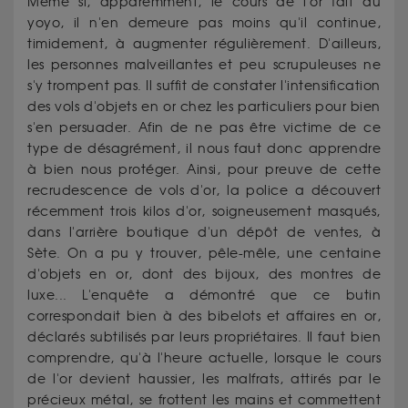
Même si, apparemment, le cours de l'or fait du
yoyo, il n'en demeure pas moins qu'il continue,
timidement, à augmenter régulièrement. D'ailleurs,
les personnes malveillantes et peu scrupuleuses ne
s'y trompent pas. Il suffit de constater l'intensification
des vols d'objets en or chez les particuliers pour bien
s'en persuader. Afin de ne pas être victime de ce
type de désagrément, il nous faut donc apprendre
à bien nous protéger. Ainsi, pour preuve de cette
recrudescence de vols d'or, la police a découvert
récemment trois kilos d'or, soigneusement masqués,
dans l'arrière boutique d'un dépôt de ventes, à
Sète. On a pu y trouver, pêle-mêle, une centaine
d'objets en or, dont des bijoux, des montres de
luxe... L'enquête a démontré que ce butin
correspondait bien à des bibelots et affaires en or,
déclarés subtilisés par leurs propriétaires. Il faut bien
comprendre, qu'à l'heure actuelle, lorsque le cours
de l'or devient haussier, les malfrats, attirés par le
précieux métal, se frottent les mains et commettent