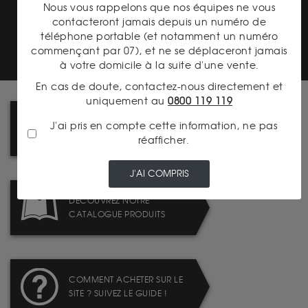
Nous vous rappelons que nos équipes ne vous
contacteront jamais depuis un numéro de
TRANSPARENCE DES
PRIX
téléphone portable (et notamment un numéro
commençant par 07), et ne se déplaceront jamais
à votre domicile à la suite d'une vente.
En cas de doute, contactez-nous directement et
uniquement au
0800 119 119
LIVRAISON : TABLEAU DES
J'ai pris en compte cette information, ne pas
FRAIS DE PORT
réafficher.
J'AI COMPRIS
DÉCOUVREZ NOTRE
CATALOGUE PRODUITS
COMMENT ACHETER SUR LE
SITE ? SUIVEZ LE GUIDE !