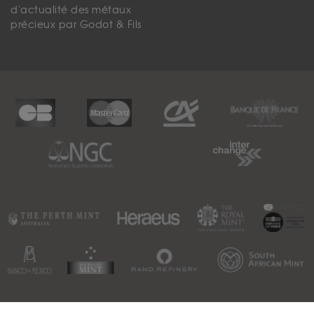
d'actualité des métaux
précieux par Godot & Fils