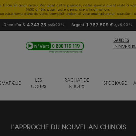
u 10 au 28 août inclus. Pendant cette période, notre service client reste à vo
9h30 à 18h, pour toute demande d'information.
us vous remercions de votre compréhension et vous souhaitons un excellent é
4 343.23
1 767.809 €
Once d’or $
0.00 %
Argent
0.00 %
$/OZ
€/KG
GUIDES
D'INVESTI
LES
RACHAT DE
SMATIQUE
STOCKAGE
A
COURS
BIJOUX
L'APPROCHE DU NOUVEL AN CHINOIS