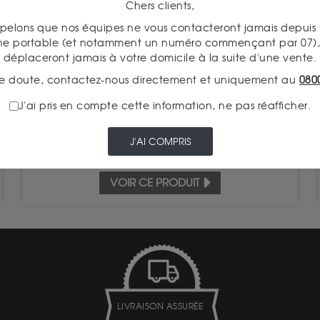
Chers clients,
pelons que nos équipes ne vous contacteront jamais depui
100 Francs Argent 1982 - 2002
ne portable (et notamment un numéro commençant par 07), 
Valeur intrinsèque 23.87 €
déplaceront jamais à votre domicile à la suite d'une vente.
e doute, contactez-nous directement et uniquement au
080
ACHAT
28.20 €
J'ai pris en compte cette information, ne pas réafficher.
VENTE
20.20 €
J'AI COMPRIS
VOIR CE PRODUIT
LIVRAISON ASSURÉE