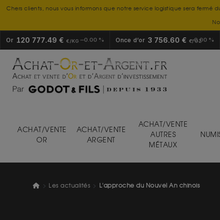
Chers clients, nous vous informons que notre service logistique sera fermé d
No
120 777.49 €
3 756.60 €
Or
0.00 %
Once d’or
0.00 %
€/KG
€/OZ
ACHAT/VENTE
ACHAT/VENTE
ACHAT/VENTE
AUTRES
NUMI
OR
ARGENT
MÉTAUX
Les actualités
L'approche du Nouvel An chinois