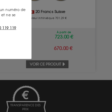
s un numéro de
20 Francs Suisse
et ne se
Valeur intrinsèque 701.29 €
0 119 119
À partir de
ACHAT
723.00 €
VENTE
670.00 €
VOIR CE PRODUIT
TRANSPARENCE DES
PRIX