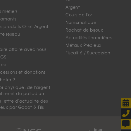
Argent
s métiers
Cours de l'or
iamants
Numismatique
 produits Or et Argent
Rachat de bijoux
tre réseau
Actualités financières
Métaux Précieux
faire affaire avec nous
Fiscalité / Succession
CGS
ime
cessions et donations
eter ?
'or physique, de l'argent
atine et du palladium
lettre d'actualité des
eux par Godot & Fils