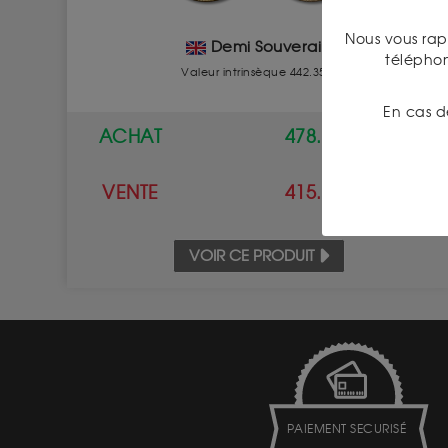
Nous vous rap
Demi Souverain
télépho
Valeur intrinsèque 442.35 €
En cas d
ACHAT
478.00 €
VENTE
415.00 €
VOIR CE PRODUIT
PAIEMENT SECURISÉ