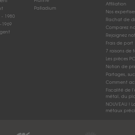
Platine
gent
Affiliation
Palladium
nt
Nos expertise
 - 1980
Rachat de d
-1969
Comparez nos
rgent
Rejoignez no
Frais de port
7 raisons de 
Les pièces P
Notion de pr
Partages, suc
Comment ach
Fiscalité de l
métal, du pl
NOUVEAU ! La 
métaux préci