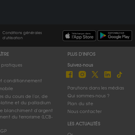
Conditions générales
d'utilisation
ÎTRE
PLUS D'INFOS
s pratiques
Suivez-nous
et conditionnement
Parutions dans les médias
mobile
Qui sommes-nous ?
s du cours de l'or, de
platine et du palladium
Plan du site
 le blanchiment d'argent
Nous contacter
ment du terrorisme (LCB-
LES ACTUALITÉS
CGP
Or