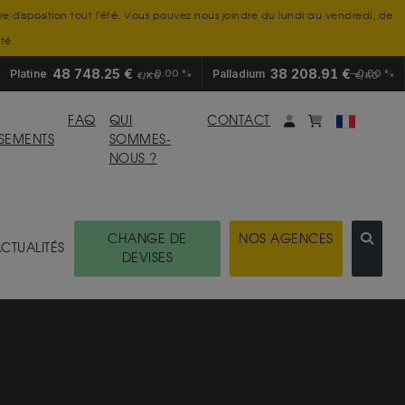
tre disposition tout l'été. Vous pouvez nous joindre du lundi au vendredi, de
té.
48 748.25 €
38 208.91 €
Platine
0.00 %
Palladium
0.00 %
€/KG
€/KG
Mon compte
monpanier
FAQ
QUI
CONTACT
SSEMENTS
SOMMES-
NOUS ?
CHANGE DE
NOS AGENCES
CTUALITÉS
DEVISES