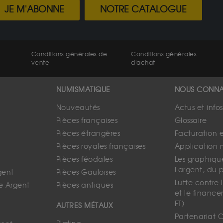
JE M'ABONNE
NOTRE CATALOGUE
Conditions générales de
Conditions générales
vente
d'achat
NUMISMATIQUE
NOUS CONNA
Nouveautés
Actus et info
Pièces françaises
Glossaire
Pièces étrangères
Facturation 
Pièces royales françaises
Application 
Pièces féodales
Les graphique
l'argent, du 
gent
Pièces Gauloises
Lutte contre
e Argent
Pièces antiques
et le finance
FT)
AUTRES MÉTAUX
Partenariat 