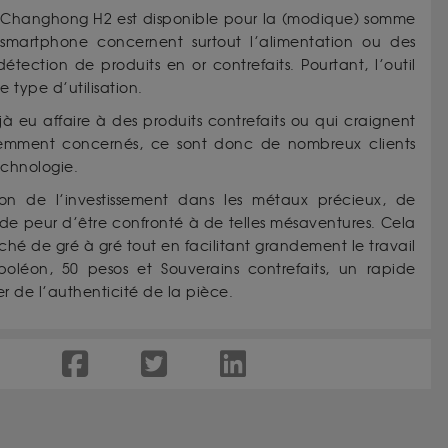
 Changhong H2 est disponible pour la (modique) somme
u smartphone concernent surtout l’alimentation ou des
tection de produits en or contrefaits. Pourtant, l’outil
type d’utilisation.
à eu affaire à des produits contrefaits ou qui craignent
t évidemment concernés, ce sont donc de nombreux clients
echnologie.
ason de l’investissement dans les métaux précieux, de
 de peur d’être confronté à de telles mésaventures. Cela
rché de gré à gré tout en facilitant grandement le travail
oléon, 50 pesos et Souverains contrefaits, un rapide
r de l’authenticité de la pièce.