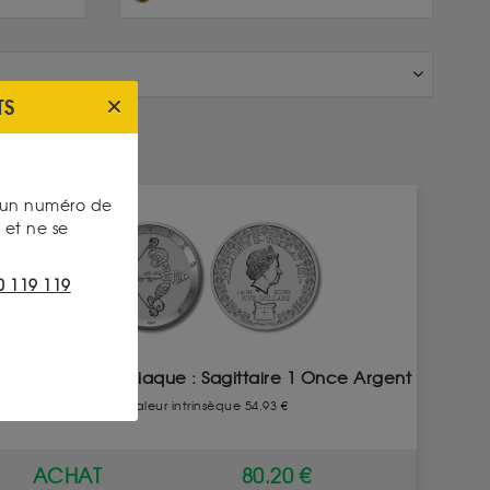
TS
INDISPONIBLE
s un numéro de
et ne se
0 119 119
Signe du Zodiaque : Sagittaire 1 Once Argent
Valeur intrinsèque 54.93 €
ACHAT
80.20 €