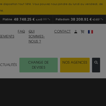
tre disposition tout l'été. Vous pouvez nous joindre du lundi au vendredi, de
té.
48 748.25 €
38 208.91 €
Platine
0.00 %
Palladium
0.00 %
€/KG
€/KG
Mon compte
monpanier
FAQ
QUI
CONTACT
SSEMENTS
SOMMES-
NOUS ?
CHANGE DE
NOS AGENCES
CTUALITÉS
DEVISES