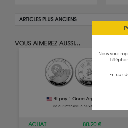
ARTICLES PLUS ANCIENS
P
VOUS AIMEREZ AUSSI...
Nous vous rap
télépho
En cas d
Bitpay 1 Once Argent
Valeur intrinsèque 54.93 €
ACHAT
80.20 €