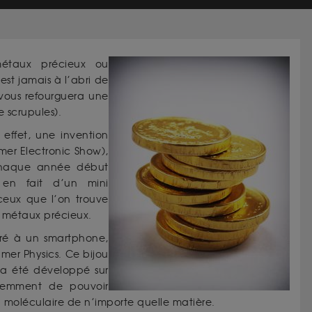
métaux précieux ou
’est jamais à l’abri de
vous refourguera une
e scrupules).
 effet, une invention
mer Electronic Show),
 chaque année début
 en fait d’un mini
eux que l’on trouve
s métaux précieux.
égré à un smartphone,
mer Physics. Ce bijou
a été développé sur
idemment de pouvoir
on moléculaire de n’importe quelle matière.