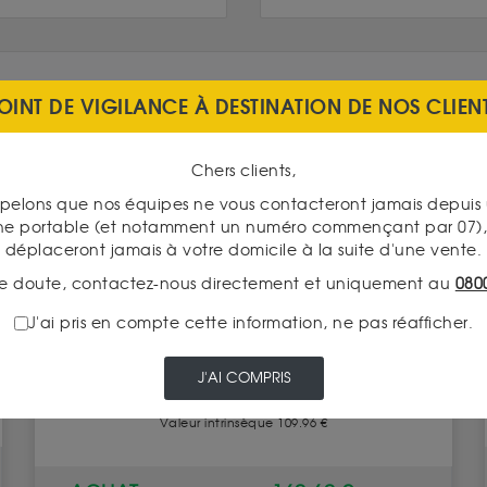
OINT DE VIGILANCE À DESTINATION DE NOS CLIEN
Chers clients,
INDISPONIBLE
pelons que nos équipes ne vous contacteront jamais depui
ne portable (et notamment un numéro commençant par 07), 
déplaceront jamais à votre domicile à la suite d'une vente.
e doute, contactez-nous directement et uniquement au
080
J'ai pris en compte cette information, ne pas réafficher.
Royal Tudor Beasts : Le Taureau noir du Duché de
J'AI COMPRIS
Clarence 2 Onces
Valeur intrinsèque 109.96 €