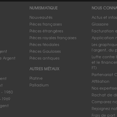
NUMISMATIQUE
NOUS CONNA
Nouveautés
Actus et info
Pièces françaises
Glossaire
Pièces étrangères
Facturation 
Pièces royales françaises
Application 
Pièces féodales
Les graphique
l'argent, du 
gent
Pièces Gauloises
Lutte contre
e Argent
Pièces antiques
et le finance
FT)
AUTRES MÉTAUX
Partenariat 
Platine
gent
Affiliation
Palladium
nt
Nos expertise
 - 1980
Rachat de d
-1969
Comparez nos
rgent
Rejoignez no
Frais de port