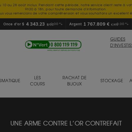
u 10 au 28 août inclus. Pendant cette période, notre service client reste à vo
9h30 à 18h, pour toute demande d'information.
us vous remercions de votre compréhension et vous souhaitons un excellent é
4 343.23
1 767.809 €
Once d’or $
0.00 %
Argent
0.00 %
$/OZ
€/KG
GUIDES
D'INVESTI
LES
RACHAT DE
SMATIQUE
STOCKAGE
A
COURS
BIJOUX
UNE ARME CONTRE L’OR CONTREFAIT