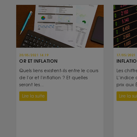
20/05/2021 14:19
17/05/2021 
OR ET INFLATION
INFLATIO
Quels liens existent-ils entre le cours
Les chiffr
de l'or et l'inflation ? Et quelles
L’indice 
seront les...
prix aux É
Lire la suite
Lire la su