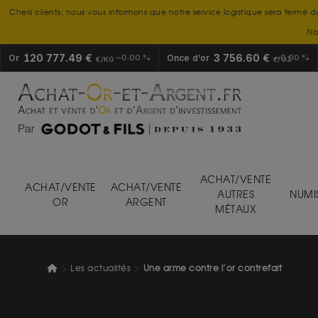
Chers clients, nous vous informons que notre service logistique sera fermé d
No
120 777.49 €
3 756.60 €
Or
0.00 %
Once d’or
0.00 %
€/KG
€/OZ
ACHAT/VENTE
ACHAT/VENTE
ACHAT/VENTE
AUTRES
NUMI
OR
ARGENT
MÉTAUX
Les actualités
Une arme contre l’or contrefait