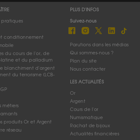
ÎTRE
PLUS D'INFOS
s pratiques
Suivez-nous
et conditionnement
Parutions dans les médias
mobile
Qui sommes-nous ?
s du cours de l'or, de
platine et du palladium
Plan du site
 le blanchiment d'argent
Nous contacter
ment du terrorisme (LCB-
LES ACTUALITÉS
CGP
Or
Argent
s métiers
Cours de l'or
iamants
Numismatique
 produits Or et Argent
Rachat de bijoux
tre réseau
Actualités financières