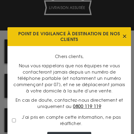
LIVRAISON ASSURÉE
POINT DE VIGILANCE À DESTINATION DE NOS
CLIENTS
LIVRAISON : TABLEAU DES
FRAIS DE PORT
Chers clients,
Nous vous rappelons que nos équipes ne vous
contacteront jamais depuis un numéro de
téléphone portable (et notamment un numéro
commençant par 07), et ne se déplaceront jamais
MAISON FONDÉE EN 1933
à votre domicile à la suite d'une vente.
En cas de doute, contactez-nous directement et
uniquement au
0800 119 119
J'ai pris en compte cette information, ne pas
NOUVEAU : CATALOGUE
réafficher.
NUMISMATIQUE