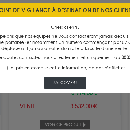
OINT DE VIGILANCE À DESTINATION DE NOS CLIEN
Chers clients,
pelons que nos équipes ne vous contacteront jamais depui
ne portable (et notamment un numéro commençant par 07), 
déplaceront jamais à votre domicile à la suite d'une vente.
e doute, contactez-nous directement et uniquement au
080
Panda 30g Or
J'ai pris en compte cette information, ne pas réafficher.
Valeur intrinsèque 3 622.96 €
J'AI COMPRIS
À partir de
ACHAT
3 914.50 €
VENTE
3 532.00 €
VOIR CE PRODUIT