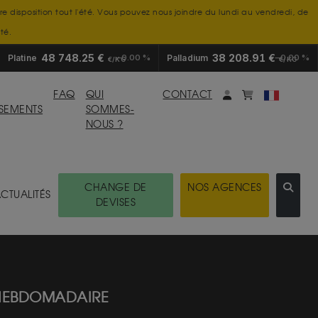
tre disposition tout l'été. Vous pouvez nous joindre du lundi au vendredi, de
té.
48 748.25 €
38 208.91 €
Platine
0.00 %
Palladium
0.00 %
€/KG
€/KG
Mon compte
monpanier
FAQ
QUI
CONTACT
SSEMENTS
SOMMES-
NOUS ?
CHANGE DE
NOS AGENCES
CTUALITÉS
DEVISES
 HEBDOMADAIRE