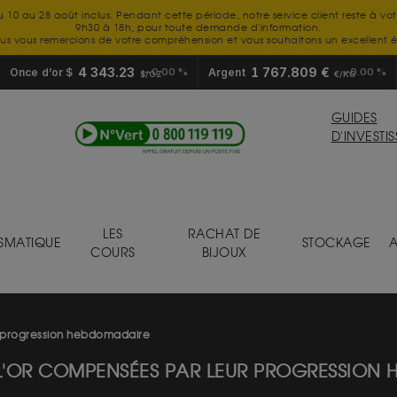
u 10 au 28 août inclus. Pendant cette période, notre service client reste à vo
9h30 à 18h, pour toute demande d'information.
us vous remercions de votre compréhension et vous souhaitons un excellent é
4 343.23
1 767.809 €
Once d’or $
0.00 %
Argent
0.00 %
$/OZ
€/KG
GUIDES
D'INVESTI
LES
RACHAT DE
SMATIQUE
STOCKAGE
A
COURS
BIJOUX
r progression hebdomadaire
E L'OR COMPENSÉES PAR LEUR PROGRESSION