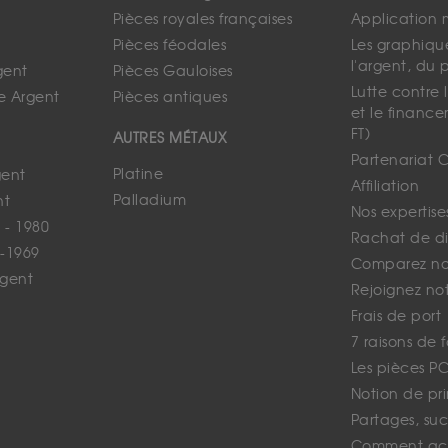
Pièces royales françaises
Application 
Pièces féodales
Les graphique
l'argent, du 
gent
Pièces Gauloises
Lutte contre
e Argent
Pièces antiques
et le finance
FT)
AUTRES MÉTAUX
Partenariat 
Platine
gent
Affiliation
Palladium
nt
Nos expertise
 - 1980
Rachat de d
-1969
Comparez nos
rgent
Rejoignez no
Frais de port
7 raisons de 
Les pièces P
Notion de pr
Partages, suc
Comment ach