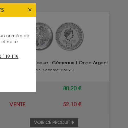
TS
INDISPONIBLE
s un numéro de
et ne se
0 119 119
Signe du Zodiaque : Gémeaux 1 Once Argent
Valeur intrinsèque 54.93 €
ACHAT
80.20 €
VENTE
52.10 €
VOIR CE PRODUIT