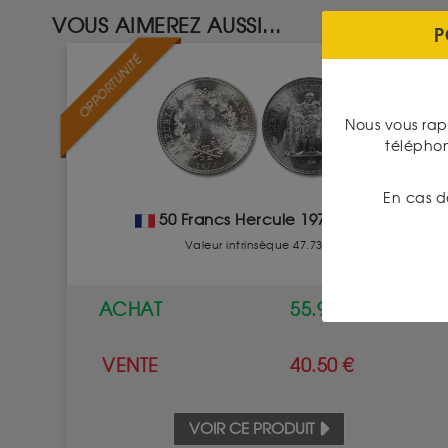
VOUS AIMEREZ AUSSI...
P
OPPORTUNITÉ
Nous vous rap
télépho
En cas d
50 Francs Hercule 1974 - 1980
Valeur intrinsèque 47.73 €
ACHAT
55.90 €
VENTE
40.50 €
VOIR CE PRODUIT