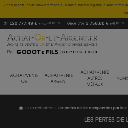
Chers clients, nous vous informons que notre service logistique sera fermé d
No
120 777.49 €
3 756.60 €
Or
0.00 %
Once d’or
0.00 %
€/KG
€/OZ
ACHAT/VENTE
ACHAT/VENTE
ACHAT/VENTE
AUTRES
NUMI
OR
ARGENT
MÉTAUX
Les actualités
Les pertes de l'or compensées par leu
LES PERTES D