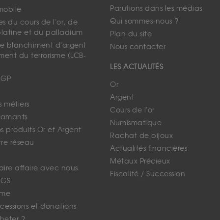
Parutions dans les médias
mobile
Qui sommes-nous ?
s du cours de l'or, de
platine et du palladium
Plan du site
 le blanchiment d'argent
Nous contacter
ment du terrorisme (LCB-
LES ACTUALITÉS
CGP
Or
Argent
s métiers
Cours de l'or
iamants
Numismatique
 produits Or et Argent
Rachat de bijoux
tre réseau
Actualités financières
Métaux Précieux
faire affaire avec nous
Fiscalité / Succession
CGS
ime
cessions et donations
eter ?