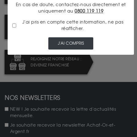
En cas de doute, contactez-nous directement et
uniquement au
0800 119 119
J'ai pris en compte cette information, ne pas
NOUVEAU : CATALOGUE
réafficher.
NUMISMATIQUE
J'AI COMPRIS
REJOIGNEZ NOTRE RÉSEAU :
DEVENEZ FRANCHISÉ
NOS NEWSLETTERS
NEW ! Je souhaite recevoir la lettre d'actualités
mensuelle.
Je souhaite recevoir la newsletter Achat-Or-et-
Argent.fr