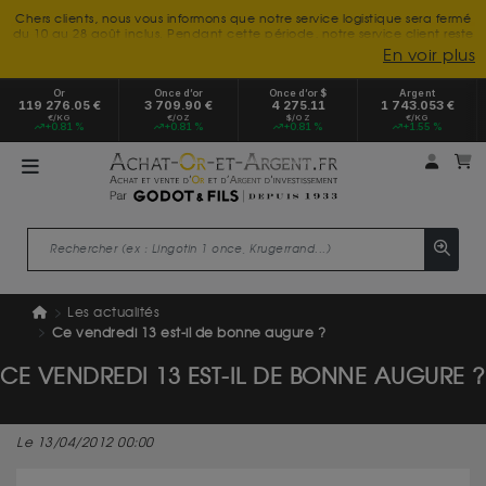
Chers clients, nous vous informons que notre service logistique sera fermé
du 10 au 28 août inclus. Pendant cette période, notre service client reste
à votre disposition tout l'été. Vous pouvez nous joindre du lundi au
En voir plus
vendredi, de 9h30 à 18h, pour toute demande d'information.
Nous vous remercions de votre compréhension et vous souhaitons un
Or
Once d’or
Once d’or $
Argent
excellent été.
119 276.05 €
3 709.90 €
4 275.11
1 743.053 €
€/KG
€/OZ
$/OZ
€/KG
+0.81 %
+0.81 %
+0.81 %
+1.55 %
Mon 
m
Les actualités
Ce vendredi 13 est-il de bonne augure ?
CE VENDREDI 13 EST-IL DE BONNE AUGURE ?
Le 13/04/2012 00:00