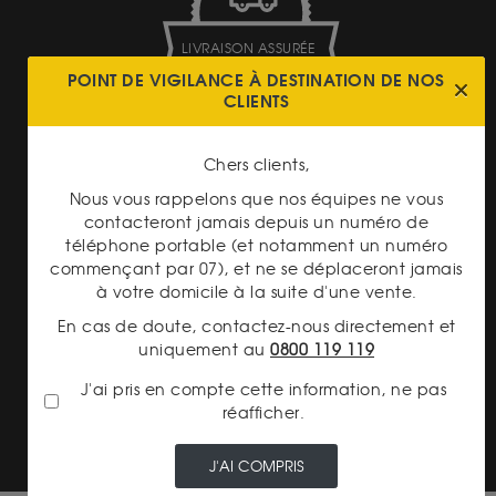
LIVRAISON ASSURÉE
POINT DE VIGILANCE À DESTINATION DE NOS
CLIENTS
Chers clients,
Nous vous rappelons que nos équipes ne vous
contacteront jamais depuis un numéro de
PAIEMENT SECURISÉ
téléphone portable (et notamment un numéro
commençant par 07), et ne se déplaceront jamais
à votre domicile à la suite d'une vente.
En cas de doute, contactez-nous directement et
uniquement au
0800 119 119
J'ai pris en compte cette information, ne pas
TRANSPARENCE DES
réafficher.
PRIX
J'AI COMPRIS