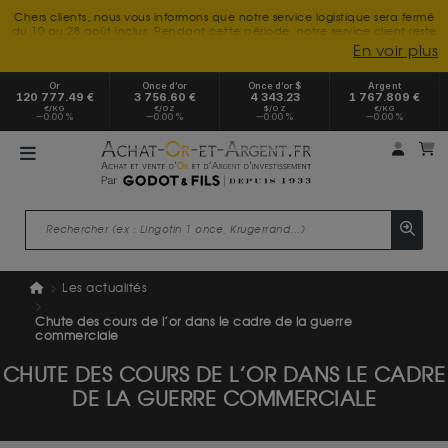
Chers clients, nous vous informons que notre service logistique sera fermé
du 10 au 28 août inclus. Pendant cette période, notre service client reste
à votre disposition tout l'été. Vous pouvez nous joindre du lundi au
En voir plus
vendredi, de 9h30 à 18h, pour toute demande d'information.
Nous vous remercions de votre compréhension et vous souhaitons un
Or
Once d’or
Once d’or $
Argent
excellent été.
120 777.49 €
3 756.60 €
4 343.23
1 767.809 €
€/KG
€/OZ
$/OZ
€/KG
0.00 %
0.00 %
0.00 %
0.00 %
Mon 
m
Les actualités
Chute des cours de l’or dans le cadre de la guerre
commerciale
CHUTE DES COURS DE L’OR DANS LE CADRE
DE LA GUERRE COMMERCIALE