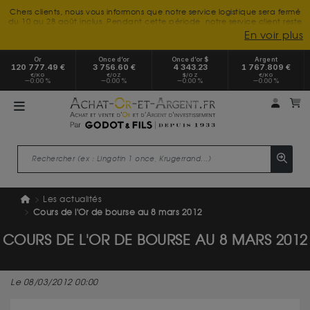
Chers clients, nous vous informons que notre service logistique sera fermé
du 10 au 28 août inclus. Pendant cette période, notre service client reste
à votre disposition tout l'été. Vous pouvez nous joindre du lundi au
En voir plus
vendredi, de 9h30 à 18h, pour toute demande d'information.
Nous vous remercions de votre compréhension et vous souhaitons un
Or
Once d’or
Once d’or $
Argent
excellent été.
120 777.49 €
3 756.60 €
4 343.23
1 767.809 €
€/KG
€/OZ
$/OZ
€/KG
0.00 %
0.00 %
0.00 %
0.00 %
Mon 
m
Les actualités
Cours de l'Or de bourse au 8 mars 2012
COURS DE L'OR DE BOURSE AU 8 MARS 2012
Le 08/03/2012 00:00