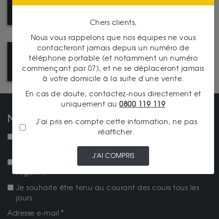
LA PRESSE PARLE DE NOUS !
Chers clients,
Nous vous rappelons que nos équipes ne vous
contacteront jamais depuis un numéro de
COMMENT ACHETER SUR LE
téléphone portable (et notamment un numéro
SITE ? SUIVEZ LE GUIDE !
commençant par 07), et ne se déplaceront jamais
à votre domicile à la suite d'une vente.
En cas de doute, contactez-nous directement et
uniquement au
0800 119 119
NOS NEWSLETTERS
J'ai pris en compte cette information, ne pas
réafficher.
NEW ! Je souhaite recevoir la lettre d'actualités
mensuelle.
J'AI COMPRIS
Je souhaite recevoir la newsletter Achat-Or-et-
Argent.fr
Je souhaite être tenu au courant des cours tous les
jours.
Adresse e-mail