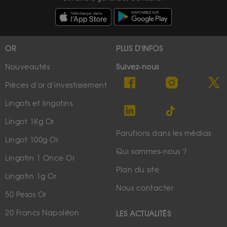
OR
PLUS D'INFOS
Nouveautés
Suivez-nous
Pièces d'or d'investissement
Lingots et lingotins
Lingot 1Kg Or
Parutions dans les médias
Lingot 100g Or
Qui sommes-nous ?
Lingotin 1 Once Or
Plan du site
Lingotin 1g Or
Nous contacter
50 Pesos Or
20 Francs Napoléon
LES ACTUALITÉS