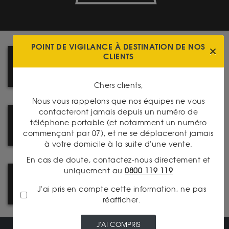
POINT DE VIGILANCE À DESTINATION DE NOS
CLIENTS
PRENEZ RENDEZ-VOUS DANS
L'UNE DE NOS AGENCES
Chers clients,
Nous vous rappelons que nos équipes ne vous
contacteront jamais depuis un numéro de
DÉCOUVREZ NOTRE
téléphone portable (et notamment un numéro
CATALOGUE PRODUITS
commençant par 07), et ne se déplaceront jamais
à votre domicile à la suite d'une vente.
En cas de doute, contactez-nous directement et
uniquement au
0800 119 119
NOUVEAU : CATALOGUE
J'ai pris en compte cette information, ne pas
NUMISMATIQUE
réafficher.
J'AI COMPRIS